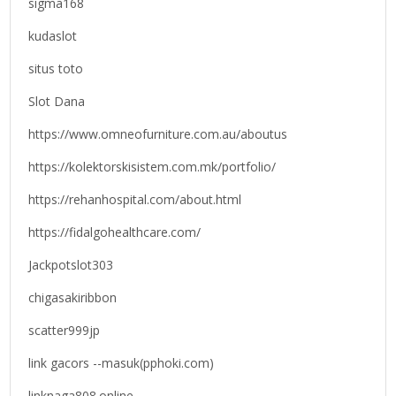
sigma168
kudaslot
situs toto
Slot Dana
https://www.omneofurniture.com.au/aboutus
https://kolektorskisistem.com.mk/portfolio/
https://rehanhospital.com/about.html
https://fidalgohealthcare.com/
Jackpotslot303
chigasakiribbon
scatter999jp
link gacors --masuk(pphoki.com)
linknaga808.online