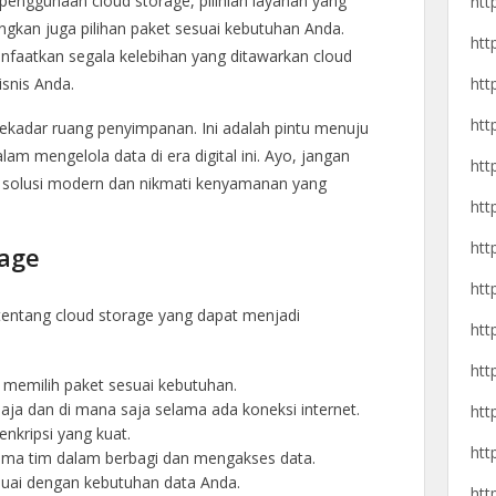
enggunaan cloud storage, pilihlah layanan yang
htt
ngkan juga pilihan paket sesuai kebutuhan Anda.
htt
faatkan segala kelebihan yang ditawarkan cloud
isnis Anda.
htt
htt
sekadar ruang penyimpanan. Ini adalah pintu menuju
dalam mengelola data di era digital ini. Ayo, jangan
htt
e solusi modern dan nikmati kenyamanan yang
htt
htt
age
htt
 tentang cloud storage yang dapat menjadi
htt
htt
 memilih paket sesuai kebutuhan.
saja dan di mana saja selama ada koneksi internet.
htt
nkripsi yang kuat.
htt
ma tim dalam berbagi dan mengakses data.
esuai dengan kebutuhan data Anda.
htt