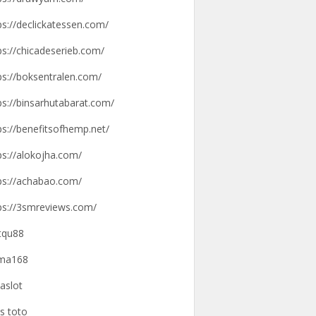
ps://declickatessen.com/
ps://chicadeserieb.com/
ps://boksentralen.com/
ps://binsarhutabarat.com/
ps://benefitsofhemp.net/
ps://alokojha.com/
ps://achabao.com/
ps://3smreviews.com/
tqu88
gma168
aslot
us toto