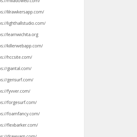
ps://miladoweb.com/
ps://lilrawkersapp.com/
ps://lighthallstudio.com/
ps://learnwichita.org
ps://killerwebapp.com/
ps://hccsite.com/
ps://giantal.com/
ps://gerisurf.com/
ps://fyvver.com/
ps://forgesurf.com/
ps://foamfancy.com/
ps://flexbarker.com/
ps://drawyarn.com/