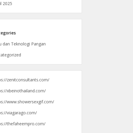
il 2025
egories
u dan Teknologi Pangan
ategorized
ps://zenitconsultants.com/
ps://xbeinothailand.com/
ps://www.showersexgif.com/
ps://viagarago.com/
ps://thefaheempro.com/