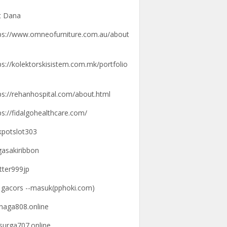
t Dana
ps://www.omneofurniture.com.au/about
ps://kolektorskisistem.com.mk/portfolio
ps://rehanhospital.com/about.html
ps://fidalgohealthcare.com/
kpotslot303
gasakiribbon
tter999jp
k gacors --masuk(pphoki.com)
knaga808.online
ksurga707.online