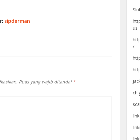
Slo
r:
sipderman
htt
us
htt
/
htt
htt
Jac
ikasikan.
Ruas yang wajib ditandai
*
chi
sca
lin
lin
lin