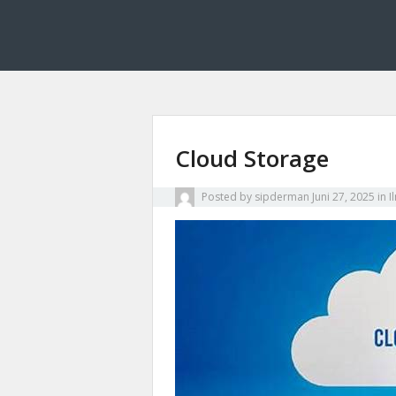
Sipderman menyajikan wawasan terkini tentang d
Sipderman: Wawasan
terhubung.
Cloud Storage
Posted by
sipderman
Juni 27, 2025
in
I