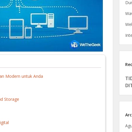
Dun
Waw
Web
Int
Re
nan Modern untuk Anda
TI
DI
ud Storage
Arc
gital
Agu