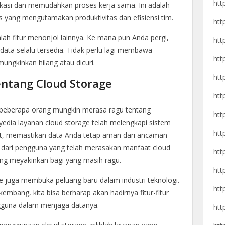
htt
likasi dan memudahkan proses kerja sama. Ini adalah
s yang mengutamakan produktivitas dan efisiensi tim.
htt
alah fitur menonjol lainnya. Ke mana pun Anda pergi,
htt
 data selalu tersedia. Tidak perlu lagi membawa
htt
ngkinkan hilang atau dicuri.
htt
entang Cloud Storage
htt
, beberapa orang mungkin merasa ragu tentang
htt
dia layanan cloud storage telah melengkapi sistem
htt
at, memastikan data Anda tetap aman dari ancaman
 dari pengguna yang telah merasakan manfaat cloud
htt
ang meyakinkan bagi yang masih ragu.
htt
e juga membuka peluang baru dalam industri teknologi.
htt
embang, kita bisa berharap akan hadirnya fitur-fitur
guna dalam menjaga datanya.
htt