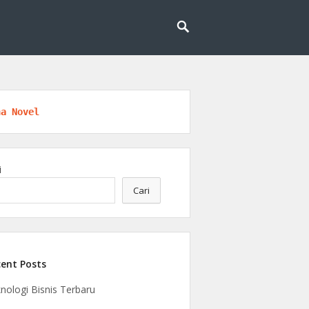
l untuk masa depan yang lebih cerdas dan
eknologi
na Novel
i
Cari
ent Posts
nologi Bisnis Terbaru