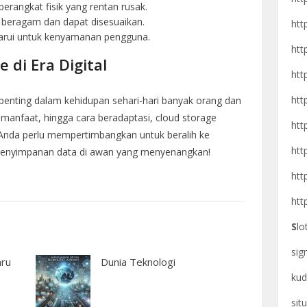
erangkat fisik yang rentan rusak.
g beragam dan dapat disesuaikan.
htt
erbarui untuk kenyamanan pengguna.
htt
 di Era Digital
htt
htt
penting dalam kehidupan sehari-hari banyak orang dan
gsi, manfaat, hingga cara beradaptasi, cloud storage
htt
nda perlu mempertimbangkan untuk beralih ke
htt
a penyimpanan data di awan yang menyenangkan!
htt
htt
S
lo
si
aru
Dunia Teknologi
kud
sit