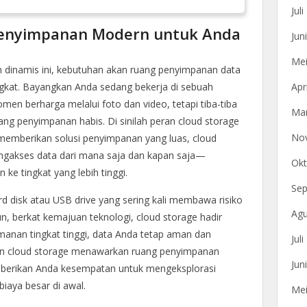
Jul
 Penyimpanan Modern untuk Anda
Jun
Mei
n dinamis ini, kebutuhan akan ruang penyimpanan data
gkat. Bayangkan Anda sedang bekerja di sebuah
Apr
en berharga melalui foto dan video, tetapi tiba-tiba
Mar
ng penyimpanan habis. Di sinilah peran cloud storage
No
 memberikan solusi penyimpanan yang luas, cloud
gakses data dari mana saja dan kapan saja—
Okt
ke tingkat yang lebih tinggi.
Sep
rd disk atau USB drive yang sering kali membawa risiko
Agu
, berkat kemajuan teknologi, cloud storage hadir
manan tingkat tinggi, data Anda tetap aman dan
Jul
anan cloud storage menawarkan ruang penyimpanan
Jun
emberikan Anda kesempatan untuk mengeksplorasi
iaya besar di awal.
Mei