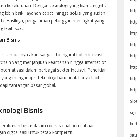
a keseluruhan. Dengan teknologi yang kian canggih,
htt
lebih baik, layanan cepat, hingga solusi yang sudah
vidu. Hasilnya, pengalaman pelanggan meningkat yang
htt
g lebih kuat.
htt
an Bisnis
htt
nis tampaknya akan sangat dipengaruhi oleh inovasi
htt
ckchain yang menjanjikan keamanan hingga Internet of
htt
otomatisasi dalam berbagai sektor industri. Penelitian
yang mengadopsi teknologi baru tidak hanya lebih
htt
adapi tantangan pasar global.
htt
S
lo
nologi Bisnis
si
kud
perubahan besar dalam operasional perusahaan.
 digitalisasi untuk tetap kompetitif.
sit