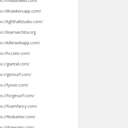
ps://miladoweb.com/
ps://lilrawkersapp.com/
ps://lighthallstudio.com/
ps://learnwichita.org
ps://killerwebapp.com/
ps://hccsite.com/
ps://giantal.com/
ps://gerisurf.com/
ps://fyvver.com/
ps://forgesurf.com/
ps://foamfancy.com/
ps://flexbarker.com/
ps://drawyarn.com/