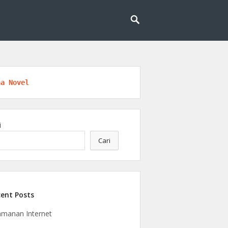
l untuk masa depan yang lebih cerdas dan
eknologi
na Novel
i
Cari
ent Posts
manan Internet