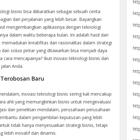
htt
ologi bisnis bisa diibaratkan sebagai sebuah cerita
htt
agian dari perjalanan yang lebih besar. Bayangkan
htt
asil mengembangkan aplikasinya dengan teknologi
nya dalam waktu beberapa bulan. Ini adalah hasil dari
htt
f, memadukan kreatifitas dan rasionalitas dalam strategi
htt
aru dan solusi pintar yang ditawarkan bisa menjadi daya
cara mencapainya? Ikuti inovasi teknologi bisnis dan
htt
 jalan Anda.
htt
 Terobosan Baru
htt
mendalam, inovasi teknologi bisnis sering kali mencakup
htt
 para ahli yang memungkinkan bisnis untuk mengevaluasi
htt
stigasi dan penelitian mendalam, perusahaan-perusahaan
htt
 membantu dalam pengambilan keputusan yang lebih
ntuk tidak hanya menyesuaikan strategi bisnis, tetapi
htt
g lebih inovatif dan dinamis.