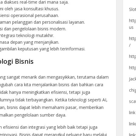
 diakses real-time dari mana saja.
ni oleh jasa konsultasi khusus.
Slo
siensi operasional perusahaan.
htt
aman pelanggan dan personalisasi layanan.
us
si dan pengelolaan bisnis modern.
tegrasi teknologi mutakhir.
htt
 masa depan yang menjanjikan.
/
ambilan keputusan yang lebih terinformasi.
htt
logi Bisnis
htt
 yang sangat menarik dan mengasyikkan, terutama dalam
Jac
mengubah cara kita menjalankan bisnis dan bahkan cara
chi
. Tidak hanya meningkatkan efisiensi, tetapi juga
mnya tidak terbayangkan. Ketika teknologi seperti AI,
sca
kan, bisnis dapat lebih memahami pasar, memberikan
lin
imalkan pengelolaan sumber daya.
lin
efisiensi dan integrasi yang lebih baik tetapi juga
erinovasi. Bisnis dapat merangkul peluang baru melalui
lin