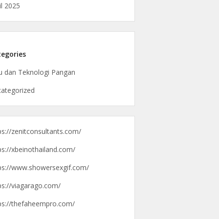
il 2025
egories
u dan Teknologi Pangan
ategorized
ps://zenitconsultants.com/
ps://xbeinothailand.com/
ps://www.showersexgif.com/
ps://viagarago.com/
ps://thefaheempro.com/