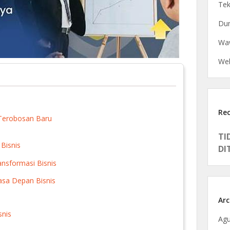
Tek
Dun
Waw
Web
Re
Terobosan Baru
TI
 Bisnis
DI
ansformasi Bisnis
asa Depan Bisnis
Arc
snis
Agu