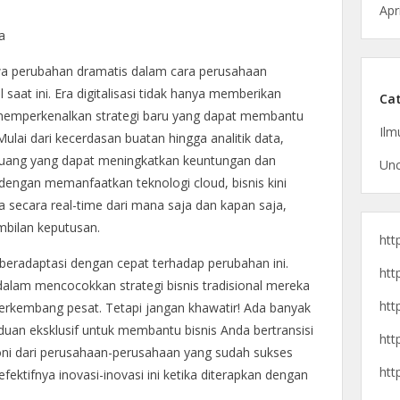
Apr
a
awa perubahan dramatis dalam cara perusahaan
 saat ini. Era digitalisasi tidak hanya memberikan
Cat
 memperkenalkan strategi baru yang dapat membantu
Ilm
ulai dari kecerdasan buatan hingga analitik data,
eluang yang dapat meningkatkan keuntungan dan
Unc
 dengan memanfaatkan teknologi cloud, bisnis kini
secara real-time dari mana saja dan kapan saja,
bilan keputusan.
htt
eradaptasi dengan cepat terhadap perubahan ini.
htt
dalam mencocokkan strategi bisnis tradisional mereka
htt
berkembang pesat. Tetapi jangan khawatir! Ada banyak
uan eksklusif untuk membantu bisnis Anda bertransisi
htt
moni dari perusahaan-perusahaan yang sudah sukses
htt
ektifnya inovasi-inovasi ini ketika diterapkan dengan