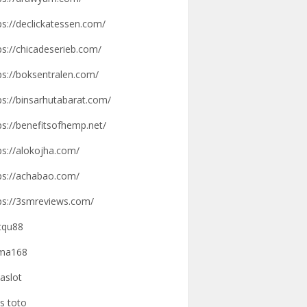
ps://declickatessen.com/
ps://chicadeserieb.com/
ps://boksentralen.com/
ps://binsarhutabarat.com/
ps://benefitsofhemp.net/
ps://alokojha.com/
ps://achabao.com/
ps://3smreviews.com/
tqu88
gma168
aslot
us toto