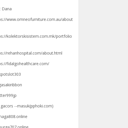
t Dana
ps://www.omneofurniture.com.au/about
ps://kolektorskisistem.com.mk/portfolio
ps://rehanhospital.com/about.html
ps://fidalgohealthcare.com/
kpotslot303
gasakiribbon
tter999jp
k gacors --masuk(pphoki.com)
knaga808.online
ksurga707.online