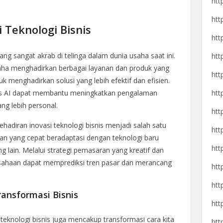
htt
htt
i Teknologi Bisnis
htt
 yang sangat akrab di telinga dalam dunia usaha saat ini.
htt
usaha menghadirkan berbagai layanan dan produk yang
htt
 menghadirkan solusi yang lebih efektif dan efisien.
htt
sis AI dapat membantu meningkatkan pengalaman
g lebih personal.
htt
kehadiran inovasi teknologi bisnis menjadi salah satu
htt
an yang cepat beradaptasi dengan teknologi baru
htt
g lain. Melalui strategi pemasaran yang kreatif dan
sahaan dapat memprediksi tren pasar dan merancang
htt
htt
ansformasi Bisnis
htt
 teknologi bisnis juga mencakup transformasi cara kita
htt