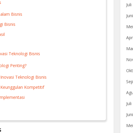
s
Jul
alam Bisnis
Jun
i Bisnis
Mei
sil
Apr
Mar
asi Teknologi Bisnis
No
ologi Penting?
Okt
ovasi Teknologi Bisnis
Sep
 Keunggulan Kompetitif
Agu
Implementasi
Jul
Jun
Mei
s