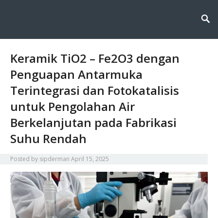
Sipderman menyajikan wawasan terkini tentang dunia informasi dan
Sipderman: Wawasan Terkini
teknologi, menghadirkan inovasi, berita, dan solusi digital untuk masa
depan yang lebih cerdas dan terhubung.
di Dunia Informasi &
Teknologi
Keramik TiO2 – Fe2O3 dengan
Penguapan Antarmuka
Terintegrasi dan Fotokatalisis
untuk Pengolahan Air
Berkelanjutan pada Fabrikasi
Suhu Rendah
Posted by
sipderman
April 15, 2025