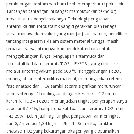
pembuangan kontaminan baru telah memperburuk polusi air.
Tantangan-tantangan ini sangat membutuhkan teknologi
inovatif untuk penyelesaiannya. Teknologi penguapan
antarmuka dan fotokatalitik yang digerakkan oleh tenaga
surya menawarkan solusi yang menjanjikan; namun, penelitian
tentang integrasinya dalam sistem material tunggal masih
terbatas. Karya ini menyajikan pendekatan baru untuk
menggabungkan fungsi penguapan antarmuka dan
fotokatalitik dalam keramik TiO2 – Fe2O3 , yang disintesis
melalui sintering vakum pada 600 °C. Penggabungan Fe2O3
meningkatkan sinterabilitas material, memungkinkan retensi
fase anatase dari TiO₂ sambil secara signifikan menurunkan
suhu sintering. Dibandingkan dengan keramik TiO2 murni ,
keramik TiO2 – Fe2O3 menunjukkan tingkat penyerapan surya
sebesar 87,74%, hampir dua kali lipat dari keramik TiO2 murni
( 43,29%). Lebih jauh lagi, tingkat penguapan air meningkat
dari 0,7 menjadi 1,34 kg m − 2h − 1 . Selain itu, struktur
anatase TiO2 yang kekurangan oksigen yang dioptimalkan