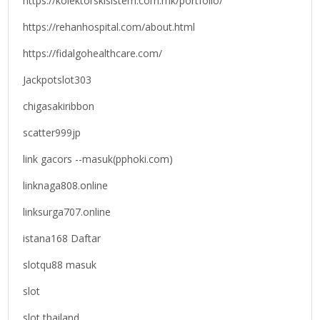
https://kolektorskisistem.com.mk/portfolio/
https://rehanhospital.com/about.html
https://fidalgohealthcare.com/
Jackpotslot303
chigasakiribbon
scatter999jp
link gacors --masuk(pphoki.com)
linknaga808.online
linksurga707.online
istana168 Daftar
slotqu88 masuk
slot
slot thailand