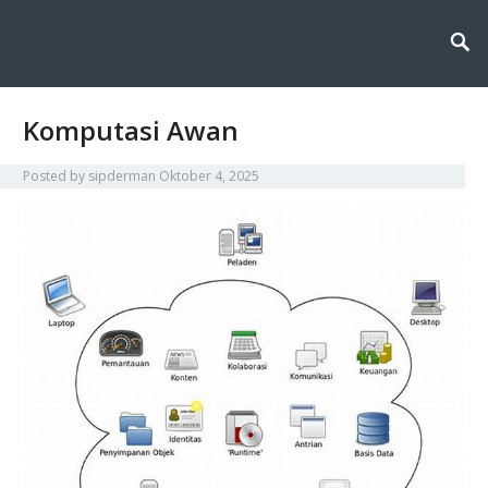
Sipderman menyajikan wawasan terkini tentang dunia informasi dan
Sipderman: Wawasan Terkini
teknologi, menghadirkan inovasi, berita, dan solusi digital untuk masa
depan yang lebih cerdas dan terhubung.
di Dunia Informasi &
Teknologi
Komputasi Awan
Posted by
sipderman
Oktober 4, 2025