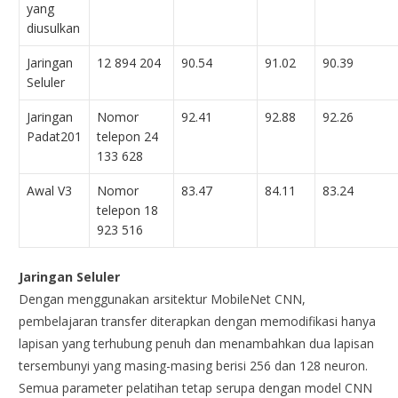
yang
diusulkan
Jaringan
12 894 204
90.54
91.02
90.39
Seluler
Jaringan
Nomor
92.41
92.88
92.26
Padat201
telepon 24
133 628
Awal V3
Nomor
83.47
84.11
83.24
telepon 18
923 516
Jaringan Seluler
Dengan menggunakan arsitektur MobileNet CNN,
pembelajaran transfer diterapkan dengan memodifikasi hanya
lapisan yang terhubung penuh dan menambahkan dua lapisan
tersembunyi yang masing-masing berisi 256 dan 128 neuron.
Semua parameter pelatihan tetap serupa dengan model CNN