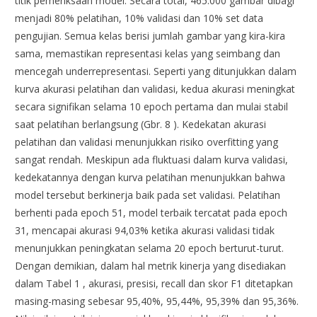
titik pemeriksaan model. Secara total, 465.000 gambar dibagi
menjadi 80% pelatihan, 10% validasi dan 10% set data
pengujian. Semua kelas berisi jumlah gambar yang kira-kira
sama, memastikan representasi kelas yang seimbang dan
mencegah underrepresentasi. Seperti yang ditunjukkan dalam
kurva akurasi pelatihan dan validasi, kedua akurasi meningkat
secara signifikan selama 10 epoch pertama dan mulai stabil
saat pelatihan berlangsung (Gbr. 8 ). Kedekatan akurasi
pelatihan dan validasi menunjukkan risiko overfitting yang
sangat rendah. Meskipun ada fluktuasi dalam kurva validasi,
kedekatannya dengan kurva pelatihan menunjukkan bahwa
model tersebut berkinerja baik pada set validasi. Pelatihan
berhenti pada epoch 51, model terbaik tercatat pada epoch
31, mencapai akurasi 94,03% ketika akurasi validasi tidak
menunjukkan peningkatan selama 20 epoch berturut-turut.
Dengan demikian, dalam hal metrik kinerja yang disediakan
dalam Tabel 1 , akurasi, presisi, recall dan skor F1 ditetapkan
masing-masing sebesar 95,40%, 95,44%, 95,39% dan 95,36%.