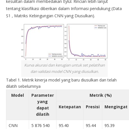
kesulitan dalam membedakan Eylül. Rincian lebih lanjut
tentang klasifikasi diberikan dalam Informasi pendukung (Data
S1 , Matriks Kebingungan CNN yang Diusulkan).
Kurva akurasi dan kerugian untuk set pelatihan
dan validasi model CNN yang diusulkan.
Tabel 1.
Metrik kinerja model yang baru diusulkan dan telah
dilatih sebelumnya
Model
Parameter
Metrik (%)
yang
Ketepatan
Presisi
Mengingat
dapat
dilatih
CNN
5 876 ​​540
95.40
95.44
95.39