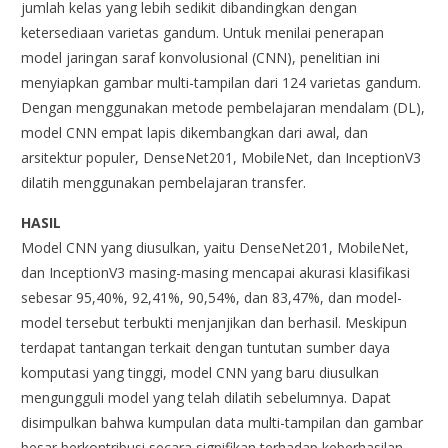
jumlah kelas yang lebih sedikit dibandingkan dengan
ketersediaan varietas gandum. Untuk menilai penerapan
model jaringan saraf konvolusional (CNN), penelitian ini
menyiapkan gambar multi-tampilan dari 124 varietas gandum.
Dengan menggunakan metode pembelajaran mendalam (DL),
model CNN empat lapis dikembangkan dari awal, dan
arsitektur populer, DenseNet201, MobileNet, dan InceptionV3
dilatih menggunakan pembelajaran transfer.
HASIL
Model CNN yang diusulkan, yaitu DenseNet201, MobileNet,
dan InceptionV3 masing-masing mencapai akurasi klasifikasi
sebesar 95,40%, 92,41%, 90,54%, dan 83,47%, dan model-
model tersebut terbukti menjanjikan dan berhasil. Meskipun
terdapat tantangan terkait dengan tuntutan sumber daya
komputasi yang tinggi, model CNN yang baru diusulkan
mengungguli model yang telah dilatih sebelumnya. Dapat
disimpulkan bahwa kumpulan data multi-tampilan dan gambar
besar berkontribusi secara signifikan terhadap keberhasilan