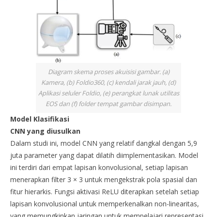
Diagram skema proses akuisisi gambar. (a)
Kamera, (b) Foldio360, (c) kendali jarak jauh, (d)
Aplikasi seluler Foldio, (e) perangkat lunak utilitas
EOS dan (f) folder tempat gambar disimpan.
Model Klasifikasi
CNN yang diusulkan
Dalam studi ini, model CNN yang relatif dangkal dengan 5,9
juta parameter yang dapat dilatih diimplementasikan. Model
ini terdiri dari empat lapisan konvolusional, setiap lapisan
menerapkan filter 3 × 3 untuk mengekstrak pola spasial dan
fitur hierarkis. Fungsi aktivasi ReLU diterapkan setelah setiap
lapisan konvolusional untuk memperkenalkan non-linearitas,
yang memungkinkan jaringan untuk mempelajari representasi