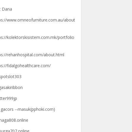
t Dana
ps://www.omneofurniture.com.au/about
ps://kolektorskisistem.com.mk/portfolio
ps://rehanhospital.com/about.html
ps://fidalgohealthcare.com/
kpotslot303
gasakiribbon
tter999jp
k gacors --masuk(pphoki.com)
knaga808.online
ksurga707.online