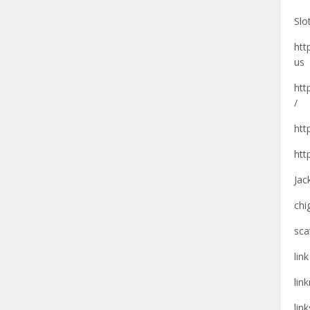
Slo
htt
us
htt
/
htt
htt
Jac
chi
sca
lin
lin
lin