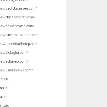
ps://declickatessen.com/
ps://chicadeserieb.com/
ps://boksentralen.com/
ps://binsarhutabarat.com/
ps://benefitsofhemp.net/
ps://alokojha.com/
ps://achabao.com/
ps://3smreviews.com/
tqu88
gma168
aslot
us toto