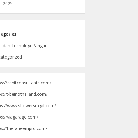
il 2025
egories
u dan Teknologi Pangan
ategorized
ps://zenitconsultants.com/
ps://xbeinothailand.com/
ps://www.showersexgif.com/
ps://viagarago.com/
ps://thefaheempro.com/