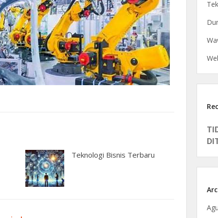
Tek
Dun
Waw
Web
Re
TI
DI
Teknologi Bisnis Terbaru
Arc
Agu