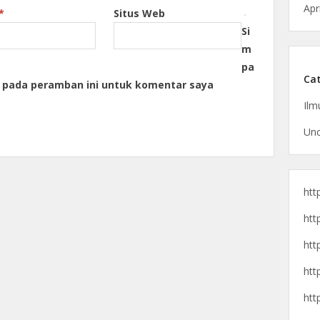
Apr
*
Situs Web
Si
m
pa
Cat
a pada peramban ini untuk komentar saya
Ilm
Unc
htt
htt
htt
htt
htt