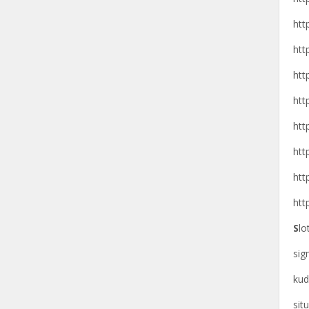
htt
htt
htt
htt
htt
htt
htt
htt
S
lo
si
kud
sit