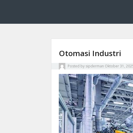
Sipderman menyajikan wawasan terkini tentang d
Sipderman: Wawasan
terhubung.
Otomasi Industri
Posted by
sipderman
Oktober 31, 202