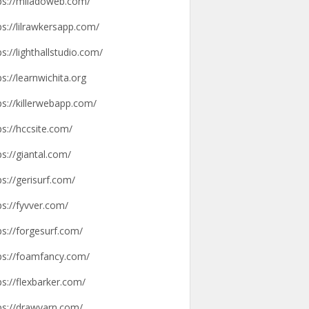
ps://miladoweb.com/
ps://lilrawkersapp.com/
ps://lighthallstudio.com/
ps://learnwichita.org
ps://killerwebapp.com/
ps://hccsite.com/
ps://giantal.com/
ps://gerisurf.com/
ps://fyvver.com/
ps://forgesurf.com/
ps://foamfancy.com/
ps://flexbarker.com/
ps://drawyarn.com/