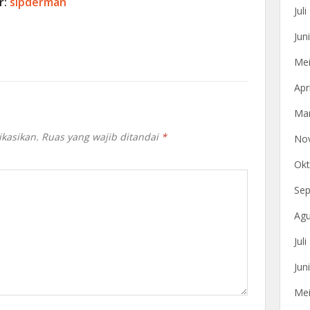
r:
sipderman
Jul
Jun
Mei
Apr
Mar
ikasikan.
Ruas yang wajib ditandai
*
No
Okt
Sep
Agu
Jul
Jun
Mei