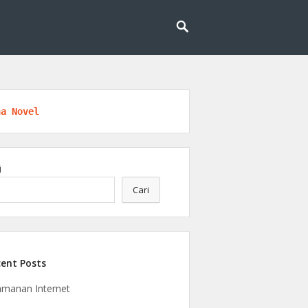
l untuk masa depan yang lebih cerdas dan
eknologi
na Novel
i
Cari
ent Posts
manan Internet