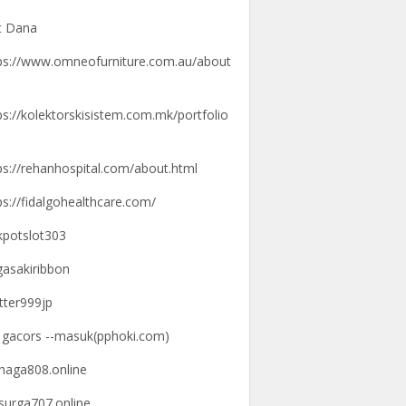
t Dana
ps://www.omneofurniture.com.au/about
ps://kolektorskisistem.com.mk/portfolio
ps://rehanhospital.com/about.html
ps://fidalgohealthcare.com/
kpotslot303
gasakiribbon
tter999jp
k gacors --masuk(pphoki.com)
knaga808.online
ksurga707.online