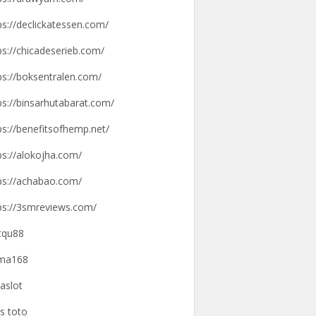
ps://declickatessen.com/
ps://chicadeserieb.com/
ps://boksentralen.com/
ps://binsarhutabarat.com/
ps://benefitsofhemp.net/
ps://alokojha.com/
ps://achabao.com/
ps://3smreviews.com/
tqu88
gma168
aslot
us toto