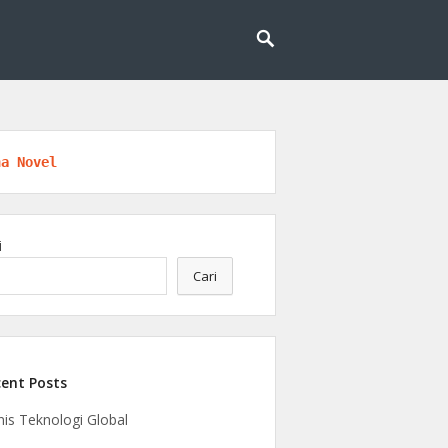
l untuk masa depan yang lebih cerdas dan
eknologi
na Novel
i
Cari
ent Posts
nis Teknologi Global