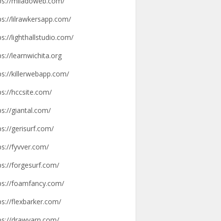
ps://miladoweb.com/
ps://lilrawkersapp.com/
ps://lighthallstudio.com/
ps://learnwichita.org
ps://killerwebapp.com/
ps://hccsite.com/
ps://giantal.com/
ps://gerisurf.com/
ps://fyvver.com/
ps://forgesurf.com/
ps://foamfancy.com/
ps://flexbarker.com/
ps://drawyarn.com/