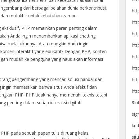
mengorbankan efisiensi dan kecepatan adalah salah
engembang dari berbagai belahan dunia berkontribusi,
htt
dan mutakhir untuk kebutuhan zaman.
htt
eksklusif, PHP memainkan peran penting dalam
htt
akah Anda ingin menambahkan aplikasi chatting
sa melakukannya. Atau mungkin Anda ingin
htt
onten interaktif yang edukatif? Dengan PHP, konten
htt
dengan mudah ke pengguna yang haus akan informasi
htt
eorang pengembang yang mencari solusi handal dan
htt
g ingin memastikan bahwa situs Anda efektif dan
htt
ngkan PHP. PHP tidak hanya memenuhi teknis tetapi
penting dalam setiap interaksi digital.
S
lo
si
kud
PHP pada sebuah papan tulis di ruang kelas.
sit