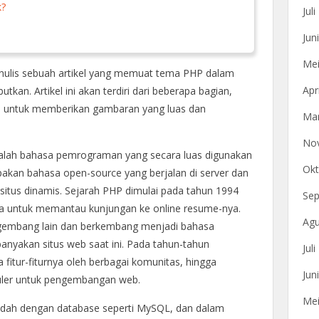
k?
Jul
Jun
Mei
ulis sebuah artikel yang memuat tema PHP dalam
Apr
kan. Artikel ini akan terdiri dari beberapa bagian,
, untuk memberikan gambaran yang luas dan
Mar
No
dalah bahasa pemrograman yang secara luas digunakan
Okt
an bahasa open-source yang berjalan di server dan
us dinamis. Sejarah PHP dimulai pada tahun 1994
Sep
a untuk memantau kunjungan ke online resume-nya.
Agu
ngembang lain dan berkembang menjadi bahasa
nyakan situs web saat ini. Pada tahun-tahun
Jul
 fitur-fiturnya oleh berbagai komunitas, hingga
Jun
puler untuk pengembangan web.
Mei
dah dengan database seperti MySQL, dan dalam