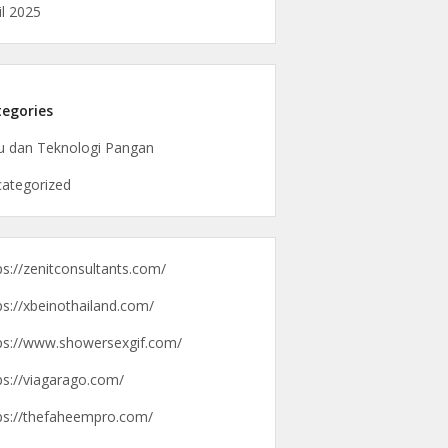
il 2025
egories
u dan Teknologi Pangan
ategorized
ps://zenitconsultants.com/
ps://xbeinothailand.com/
ps://www.showersexgif.com/
ps://viagarago.com/
ps://thefaheempro.com/