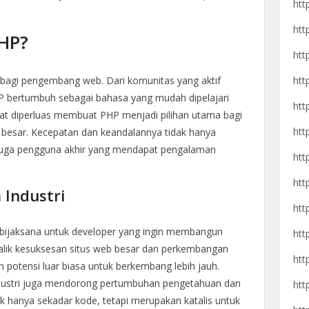
htt
htt
HP?
htt
agi pengembang web. Dari komunitas yang aktif
htt
P bertumbuh sebagai bahasa yang mudah dipelajari
htt
apat diperluas membuat PHP menjadi pilihan utama bagi
htt
 besar. Kecepatan dan keandalannya tidak hanya
uga pengguna akhir yang mendapat pengalaman
htt
htt
Industri
htt
 bijaksana untuk developer yang ingin membangun
htt
balik kesuksesan situs web besar dan perkembangan
htt
 potensi luar biasa untuk berkembang lebih jauh.
ndustri juga mendorong pertumbuhan pengetahuan dan
htt
ak hanya sekadar kode, tetapi merupakan katalis untuk