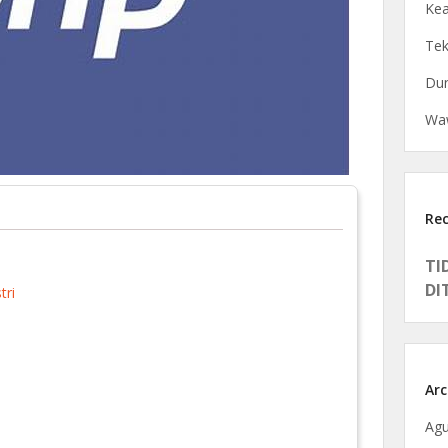
Kea
Tek
Dun
Waw
Re
TI
DI
tri
Arc
Agu