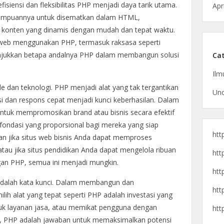
siensi dan fleksibilitas PHP menjadi daya tarik utama.
Apr
mampuannya untuk disematkan dalam HTML,
konten yang dinamis dengan mudah dan tepat waktu.
us web menggunakan PHP, termasuk raksasa seperti
unjukkan betapa andalnya PHP dalam membangun solusi
Cat
Ilm
dan teknologi. PHP menjadi alat yang tak tergantikan
Unc
asi dan respons cepat menjadi kunci keberhasilan. Dalam
untuk mempromosikan brand atau bisnis secara efektif
ondasi yang proporsional bagi mereka yang siap
htt
n jika situs web bisnis Anda dapat memproses
au jika situs pendidikan Anda dapat mengelola ribuan
htt
gan PHP, semua ini menjadi mungkin.
htt
 adalah kata kunci. Dalam membangun dan
htt
h alat yang tepat seperti PHP adalah investasi yang
tuk layanan jasa, atau memikat pengguna dengan
htt
f, PHP adalah jawaban untuk memaksimalkan potensi