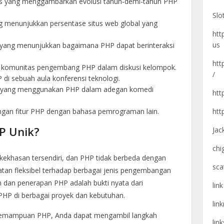
afis yang menggambarkan evolusi tahun-demi-tahun PHP
Slo
ng menunjukkan persentase situs web global yang
htt
us
l yang menunjukkan bagaimana PHP dapat berinteraksi
htt
 komunitas pengembang PHP dalam diskusi kelompok.
/
di sebuah aula konferensi teknologi.
si yang menggunakan PHP dalam adegan komedi
htt
ingan fitur PHP dengan bahasa pemrograman lain.
htt
P Unik?
Jac
chi
ekhasan tersendiri, dan PHP tidak berbeda dengan
sca
tan fleksibel terhadap berbagai jenis pengembangan
dan penerapan PHP adalah bukti nyata dari
lin
PHP di berbagai proyek dan kebutuhan.
lin
emampuan PHP, Anda dapat mengambil langkah
lin