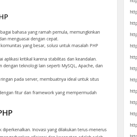
htt
htt
PHP
htt
sebagai bahasa yang ramah pemula, memungkinkan
htt
dan menguasai dengan cepat.
 komunitas yang besar, solusi untuk masalah PHP
htt
htt
aplikasi kritikal karena stabilitas dan keandalan.
an dengan teknologi lain seperti MySQL, Apache, dan
htt
n ringan pada server, membuatnya ideal untuk situs
htt
htt
 dengan fitur dan framework yang mempermudah
htt
 PHP
htt
htt
ak diperkenalkan. Inovasi yang dilakukan terus-menerus
htt