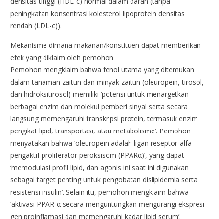
densitas tinggi (HDL-c) normal dalam darah (tanpa
peningkatan konsentrasi kolesterol lipoprotein densitas
rendah (LDL-c)).
Mekanisme dimana makanan/konstituen dapat memberikan
efek yang diklaim oleh pemohon
Pemohon mengklaim bahwa fenol utama yang ditemukan
dalam tanaman zaitun dan minyak zaitun (oleuropein, tirosol,
dan hidroksitirosol) memiliki ‘potensi untuk menargetkan
berbagai enzim dan molekul pemberi sinyal serta secara
langsung memengaruhi transkripsi protein, termasuk enzim
pengikat lipid, transportasi, atau metabolisme’. Pemohon
menyatakan bahwa ‘oleuropein adalah ligan reseptor-alfa
pengaktif proliferator peroksisom (PPARα)’, yang dapat
‘memodulasi profil lipid, dan agonis ini saat ini digunakan
sebagai target penting untuk pengobatan dislipidemia serta
resistensi insulin’. Selain itu, pemohon mengklaim bahwa
‘aktivasi PPAR-α secara menguntungkan mengurangi ekspresi
gen proinflamasi dan memengaruhi kadar lipid serum’.