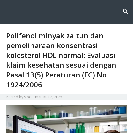
Sipderman menyajikan wawasan terkini tentang dunia informasi dan
Sipderman: Wawasan Terkini
teknologi, menghadirkan inovasi, berita, dan solusi digital untuk masa
depan yang lebih cerdas dan terhubung.
di Dunia Informasi &
Teknologi
Polifenol minyak zaitun dan
pemeliharaan konsentrasi
kolesterol HDL normal: Evaluasi
klaim kesehatan sesuai dengan
Pasal 13(5) Peraturan (EC) No
1924/2006
Posted by
sipderman
Mei 2, 2025