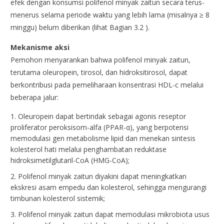
efek dengan konsumsi polifenol minyak zaitun secara terus-
menerus selama periode waktu yang lebih lama (misalnya ≥ 8
minggu) belum diberikan (lihat Bagian 3.2 ).
Mekanisme aksi
Pemohon menyarankan bahwa polifenol minyak zaitun,
terutama oleuropein, tirosol, dan hidroksitirosol, dapat
berkontribusi pada pemeliharaan konsentrasi HDL-c melalui
beberapa jalur:
Oleuropein dapat bertindak sebagai agonis reseptor
proliferator peroksisom-alfa (PPAR-α), yang berpotensi
memodulasi gen metabolisme lipid dan menekan sintesis
kolesterol hati melalui penghambatan reduktase
hidroksimetilglutaril-CoA (HMG-CoA);
Polifenol minyak zaitun diyakini dapat meningkatkan
ekskresi asam empedu dan kolesterol, sehingga mengurangi
timbunan kolesterol sistemik;
Polifenol minyak zaitun dapat memodulasi mikrobiota usus