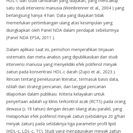
HDL-c dari studi tambahan yang diajukan, yang mencakup
satu studi intervensi manusia (Weinbrenner et al., 2004 ) yang
berlangsung hanya 4 hari. Data yang diajukan tidak
memerlukan pertimbangan ulang atas kesimpulan yang
diungkapkan oleh Panel NDA dalam pendapat sebelumnya
(Panel NDA EFSA, 2011 ).
Dalam aplikasi saat ini, pemohon menyerahkan tinjauan
sistematis dan meta-analisis yang dipublikasikan dari studi
intervensi manusia yang menyelidiki efek polifenol minyak
zaitun pada konsentrasi HDL-c darah (Zupo et al., 2023 ).
Rincian tentang penelusuran literatur, termasuk basis data,
istilah dan strategi pencarian, dan tanggal pencarian
dilaporkan dalam publikasi. Kriteria kelayakan untuk
penyertaan adalah uji klinis terkontrol acak (RCTS) pada orang
dewasa (≥ 18 tahun) dengan desain silang atau paralel, yang
melaporkan efek polifenol minyak zaitun (setidaknya 20 g/hari
minyak zaitun) pada setidaknya tiga parameter profil lipid
(HDL-c, LDL-c, TC). Studi yang menggunakan minyak zaitun