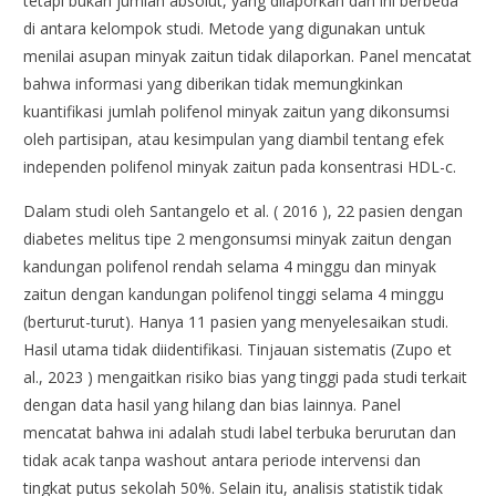
tetapi bukan jumlah absolut, yang dilaporkan dan ini berbeda
di antara kelompok studi. Metode yang digunakan untuk
menilai asupan minyak zaitun tidak dilaporkan. Panel mencatat
bahwa informasi yang diberikan tidak memungkinkan
kuantifikasi jumlah polifenol minyak zaitun yang dikonsumsi
oleh partisipan, atau kesimpulan yang diambil tentang efek
independen polifenol minyak zaitun pada konsentrasi HDL-c.
Dalam studi oleh Santangelo et al. ( 2016 ), 22 pasien dengan
diabetes melitus tipe 2 mengonsumsi minyak zaitun dengan
kandungan polifenol rendah selama 4 minggu dan minyak
zaitun dengan kandungan polifenol tinggi selama 4 minggu
(berturut-turut). Hanya 11 pasien yang menyelesaikan studi.
Hasil utama tidak diidentifikasi. Tinjauan sistematis (Zupo et
al., 2023 ) mengaitkan risiko bias yang tinggi pada studi terkait
dengan data hasil yang hilang dan bias lainnya. Panel
mencatat bahwa ini adalah studi label terbuka berurutan dan
tidak acak tanpa washout antara periode intervensi dan
tingkat putus sekolah 50%. Selain itu, analisis statistik tidak