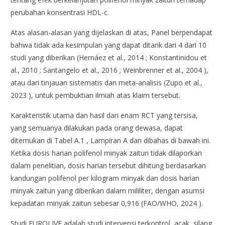
perubahan konsentrasi HDL-c.
Atas alasan-alasan yang dijelaskan di atas, Panel berpendapat
bahwa tidak ada kesimpulan yang dapat ditarik dari 4 dari 10
studi yang diberikan (Hernáez et al., 2014 ; Konstantinidou et
al., 2010 ; Santangelo et al., 2016 ; Weinbrenner et al., 2004 ),
atau dari tinjauan sistematis dan meta-analisis (Zupo et al.,
2023 ), untuk pembuktian ilmiah atas klaim tersebut.
Karakteristik utama dan hasil dari enam RCT yang tersisa,
yang semuanya dilakukan pada orang dewasa, dapat
ditemukan di Tabel A.1 , Lampiran A dan dibahas di bawah ini.
Ketika dosis harian polifenol minyak zaitun tidak dilaporkan
dalam penelitian, dosis harian tersebut dihitung berdasarkan
kandungan polifenol per kilogram minyak dan dosis harian
minyak zaitun yang diberikan dalam mililiter, dengan asumsi
kepadatan minyak zaitun sebesar 0,916 (FAO/WHO, 2024 ).
Studi EUROLIVE adalah studi intervensi terkontrol, acak, silang,