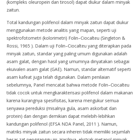
(kompleks oleuropein dan tirosol) dapat diukur dalam minyak
zaitun.
Total kandungan polifenol dalam minyak zaitun dapat diukur
menggunakan metode analitis yang mapan, seperti uji
spektrofotometri (kolorimetri) Folin–Ciocalteu (Singleton &
Rossi, 1965 ). Dalam uji Folin–Ciocalteu yang diterapkan pada
minyak zaitun, standar yang paling umum digunakan adalah
asam galat, dengan hasil yang umumnya dinyatakan sebagai
ekuivalen asam galat (GAE). Namun, standar alternatif seperti
asam kafeat juga telah digunakan. Dalam penilaian
sebelumnya, Panel mencatat bahwa metode Folin–Ciocalteu
tidak cocok untuk mengkarakterisasi polifenol dalam makanan
karena kurangnya spesifisitas, karena mengukur semua
senyawa pereduksi (misalnya gula, asam askorbat dan
protein) dan dengan demikian dapat melebih-lebihkan
kandungan polifenol (EFSA NDA Panel, 2011 ). Namun,
matriks minyak zaitun secara inheren tidak memiliki sejumlah
besar zat pengganggu ini. Hasilnya, ekstrak metanol minyak