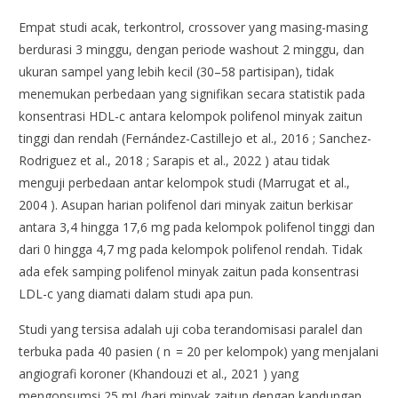
Empat studi acak, terkontrol, crossover yang masing-masing
berdurasi 3 minggu, dengan periode washout 2 minggu, dan
ukuran sampel yang lebih kecil (30–58 partisipan), tidak
menemukan perbedaan yang signifikan secara statistik pada
konsentrasi HDL-c antara kelompok polifenol minyak zaitun
tinggi dan rendah (Fernández-Castillejo et al., 2016 ; Sanchez-
Rodriguez et al., 2018 ; Sarapis et al., 2022 ) atau tidak
menguji perbedaan antar kelompok studi (Marrugat et al.,
2004 ). Asupan harian polifenol dari minyak zaitun berkisar
antara 3,4 hingga 17,6 mg pada kelompok polifenol tinggi dan
dari 0 hingga 4,7 mg pada kelompok polifenol rendah. Tidak
ada efek samping polifenol minyak zaitun pada konsentrasi
LDL-c yang diamati dalam studi apa pun.
Studi yang tersisa adalah uji coba terandomisasi paralel dan
terbuka pada 40 pasien ( n = 20 per kelompok) yang menjalani
angiografi koroner (Khandouzi et al., 2021 ) yang
mengonsumsi 25 mL/hari minyak zaitun dengan kandungan