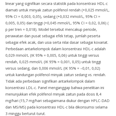
linear yang signifikan secara statistik pada konsentrasi HDL-c
diamati untuk minyak zaitun polifenol rendah (+0,025 mmol/L,
95% CI = 0,003, 0,05), sedang (+0,032 mmol/L, 95% CI =
0,005, 0,05) dan tinggi (+0,045 mmol/L, 95% CI = 0,02, 0,06) (
p per tren = 0,018). Model tersebut mencakup periode,
perawatan dan pusat sebagai efek tetap, jumlah peserta
sebagai efek acak, dan usia serta nilai dasar sebagai kovariat.
Perbedaan antarkelompok dalam konsentrasi HDL-c adalah
0,029 mmol/L (IK 95% = 0,005, 0,06) untuk tinggi versus
rendah, 0,025 mmol/L (IK 95% = 0,001, 0,05) untuk tinggi
versus sedang, dan 0,006 mmol/L (IK 95% = –0,01, 0,02)
untuk kandungan polifenol minyak zaitun sedang vs. rendah.
Tidak ada perbedaan signifikan antarkelompok dalam
konsentrasi LDL-c. Panel menganggap bahwa penelitian ini
menunjukkan efek polifenol minyak zaitun pada dosis 8,4
mg/hari (15,7 mg/hari sebagaimana diukur dengan HPLC-DAD
dan MS/MS) pada konsentrasi HDL-c bila dikonsumsi selama
3 minggu berturut-turut.