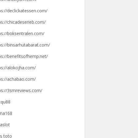
ps://declickatessen.com/
ps://chicadeserieb.com/
ps://boksentralen.com/
ps://binsarhutabarat.com/
ps://benefitsofhemp.net/
ps://alokojha.com/
ps://achabao.com/
ps://3smreviews.com/
tqu88
gma168
aslot
us toto