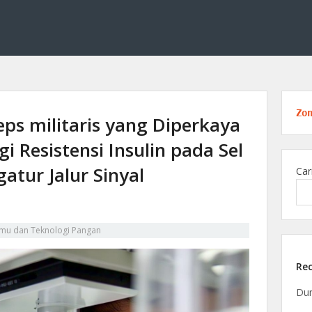
unia informasi dan teknologi, menghadirkan inovasi, berita, dan solusi digita
 Terkini di Dunia Informasi & T
Zo
eps militaris yang Diperkaya
 Resistensi Insulin pada Sel
tur Jalur Sinyal
Car
lmu dan Teknologi Pangan
Rec
Dun