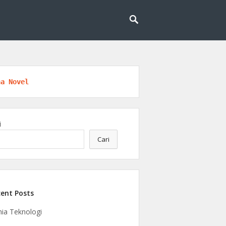
l untuk masa depan yang lebih cerdas dan
eknologi
na Novel
i
Cari
ent Posts
ia Teknologi