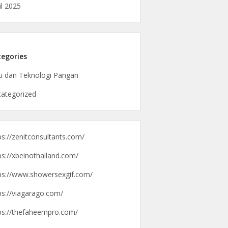
il 2025
egories
u dan Teknologi Pangan
ategorized
ps://zenitconsultants.com/
ps://xbeinothailand.com/
ps://www.showersexgif.com/
ps://viagarago.com/
ps://thefaheempro.com/