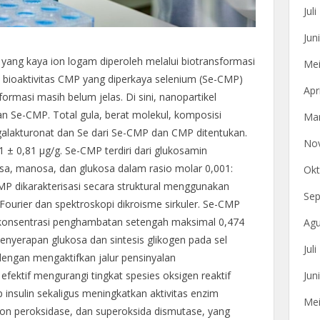
Jul
Jun
) yang kaya ion logam diperoleh melalui biotransformasi
Mei
dan bioaktivitas CMP yang diperkaya selenium (Se-CMP)
Apr
rmasi masih belum jelas. Di sini, nanopartikel
n Se-CMP. Total gula, berat molekul, komposisi
Mar
lakturonat dan Se dari Se-CMP dan CMP ditentukan.
No
± 0,81 μg/g. Se-CMP terdiri dari glukosamin
tosa, manosa, dan glukosa dalam rasio molar 0,001:
Okt
CMP dikarakterisasi secara struktural menggunakan
Sep
Fourier dan spektroskopi dikroisme sirkuler. Se-CMP
(konsentrasi penghambatan setengah maksimal 0,474
Agu
yerapan glukosa dan sintesis glikogen pada sel
Jul
dengan mengaktifkan jalur pensinyalan
Jun
efektif mengurangi tingkat spesies oksigen reaktif
 insulin sekaligus meningkatkan aktivitas enzim
Mei
tion peroksidase, dan superoksida dismutase, yang