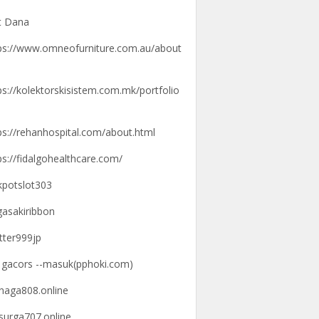
t Dana
ps://www.omneofurniture.com.au/about
ps://kolektorskisistem.com.mk/portfolio
ps://rehanhospital.com/about.html
ps://fidalgohealthcare.com/
kpotslot303
gasakiribbon
tter999jp
k gacors --masuk(pphoki.com)
knaga808.online
ksurga707.online