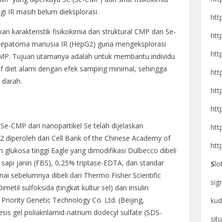
 IR masih belum dieksplorasi.
htt
kan karakteristik fisikokimia dan struktural CMP dan Se-
htt
l hepatoma manusia IR (HepG2) guna mengeksplorasi
htt
CMP. Tujuan utamanya adalah untuk membantu individu
f diet alami dengan efek samping minimal, sehingga
htt
darah.
htt
htt
-CMP dari nanopartikel Se telah dijelaskan
htt
G2 diperoleh dari Cell Bank of the Chinese Academy of
htt
 glukosa tinggi Eagle yang dimodifikasi Dulbecco dibeli
 sapi janin (FBS), 0,25% triptase-EDTA, dan standar
S
lo
nai sebelumnya dibeli dari Thermo Fisher Scientific
si
metil sulfoksida (tingkat kultur sel) dan insulin
Priority Genetic Technology Co. Ltd. (Beijing,
kud
esis gel poliakrilamid-natrium dodecyl sulfate (SDS-
sit