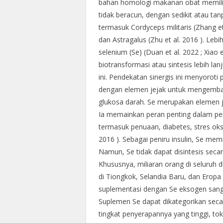
bahan homologi makanan obat memiliki 
tidak beracun, dengan sedikit atau ta
termasuk Cordyceps militaris (Zhang et 
dan Astragalus (Zhu et al. 2016 ). Leb
selenium (Se) (Duan et al. 2022 ; Xiao
biotransformasi atau sintesis lebih l
ini. Pendekatan sinergis ini menyorot
dengan elemen jejak untuk mengembang
glukosa darah. Se merupakan elemen j
Ia memainkan peran penting dalam per
termasuk penuaan, diabetes, stres oksi
2016 ). Sebagai peniru insulin, Se memi
Namun, Se tidak dapat disintesis sec
Khususnya, miliaran orang di seluruh d
di Tiongkok, Selandia Baru, dan Eropa 
suplementasi dengan Se eksogen sang
Suplemen Se dapat dikategorikan seca
tingkat penyerapannya yang tinggi, to