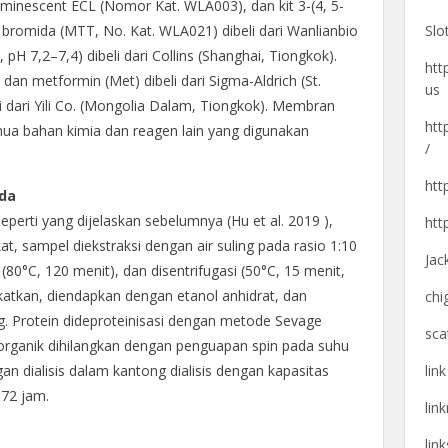
minescent ECL (Nomor Kat. WLA003), dan kit 3-(4, 5-
Slo
ium bromida (MTT, No. Kat. WLA021) dibeli dari Wanlianbio
pH 7,2–7,4) dibeli dari Collins (Shanghai, Tiongkok).
htt
an metformin (Met) dibeli dari Sigma-Aldrich (St.
us
i dari Yili Co. (Mongolia Dalam, Tiongkok). Membran
htt
emua bahan kimia dan reagen lain yang digunakan
/
htt
ida
perti yang dijelaskan sebelumnya (Hu et al. 2019 ),
htt
at, sampel diekstraksi dengan air suling pada rasio 1:10
Jac
i (80°C, 120 menit), dan disentrifugasi (50°C, 15 menit,
ekatkan, diendapkan dengan etanol anhidrat, dan
chi
g. Protein dideproteinisasi dengan metode Sevage
sca
t organik dihilangkan dengan penguapan spin pada suhu
lin
 dialisis dalam kantong dialisis dengan kapasitas
 72 jam.
lin
lin