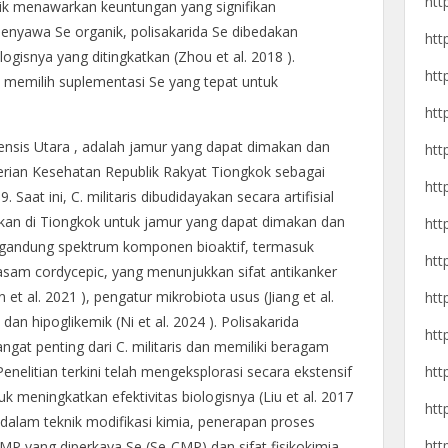
htt
ik menawarkan keuntungan yang signifikan
senyawa Se organik, polisakarida Se dibedakan
htt
ologisnya yang ditingkatkan (Zhou et al. 2018 ).
htt
 memilih suplementasi Se yang tepat untuk
htt
sinensis Utara , adalah jamur yang dapat dimakan dan
htt
terian Kesehatan Republik Rakyat Tiongkok sebagai
htt
aat ini, C. militaris dibudidayakan secara artifisial
fikan di Tiongkok untuk jamur yang dapat dimakan dan
htt
mengandung spektrum komponen bioaktif, termasuk
htt
n asam cordycepic, yang menunjukkan sifat antikanker
 et al. 2021 ), pengatur mikrobiota usus (Jiang et al.
htt
, dan hipoglikemik (Ni et al. 2024 ). Polisakarida
htt
at penting dari C. militaris dan memiliki beragam
htt
 Penelitian terkini telah mengeksplorasi secara ekstensif
ntuk meningkatkan efektivitas biologisnya (Liu et al. 2017
htt
dalam teknik modifikasi kimia, penerapan proses
htt
MP yang diperkaya Se (Se-CMP) dan sifat fisikokimia