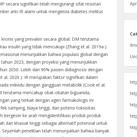
Apr
P secara signifikan telah mengurangi sifat resistan
mber anti-IR alami untuk mengelola diabetes melitus
Cat
 kronis yang prevalen secara global. DM terutama
Ilm
 atau insulin yang tidak mencukupi (Zhang et al. 2019a ).
nternasional menunjukkan bahwa populasi global dengan
Unc
a tahun 2023, dengan proyeksi yang menunjukkan
tahun 2050. Lebih dari 90% pasien didiagnosis dengan
t al. 2020 ). IR merupakan faktor signifikan dalam
htt
ada individu dengan gangguan metabolik (Cook et al.
DM terutama mencakup obat-obatan biguanida,
htt
tangan yang terkait dengan agen farmakologis ini
htt
ek samping, biaya tinggi, dan potensi toksisitas.
ah bergeser ke arah mengidentifikasi produk-produk
htt
 dan khasiat tinggi sebagai alternatif potensial untuk
htt
. Sejumlah penelitian telah menunjukkan bahwa banyak