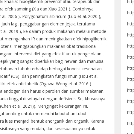
khasiat hipoglikemik preventif atau terapeutik dan
htt
npa efek samping (Xia dan Xiao 2021 ). Contohnya
htt
al. 2006 ), Polygonatum sibiricum (Luo et al. 2020 ),
htt
ih jauh lagi, penggabungan elemen jejak, terutama
 et al. 2019 ), ke dalam produk makanan melalui metode
htt
anjut meringankan IR dan meningkatkan efek hipoglikemik
htt
i potensi menggabungkan makanan obat tradisional
kan intervensi diet yang efektif untuk pengelolaan
htt
ejak yang sangat diperlukan bagi hewan dan manusia.
htt
tahanan tubuh terhadap berbagai kondisi kesehatan,
datif (OS), dan peningkatan fungsi imun (Hou et al.
htt
liki efek antidiabetik (Ogawa-Wong et al. 2016 ).
htt
ara endogen dan harus diperoleh dari sumber makanan.
unia tinggal di wilayah dengan defisiensi Se, khususnya
htt
(Chen et al. 2021)). Mengingat kekurangan ini,
htt
at penting untuk memenuhi kebutuhan tubuh.
ra luas menjadi bentuk anorganik dan organik. Karena
htt
ksisitasnya yang rendah, dan kesesuaiannya untuk