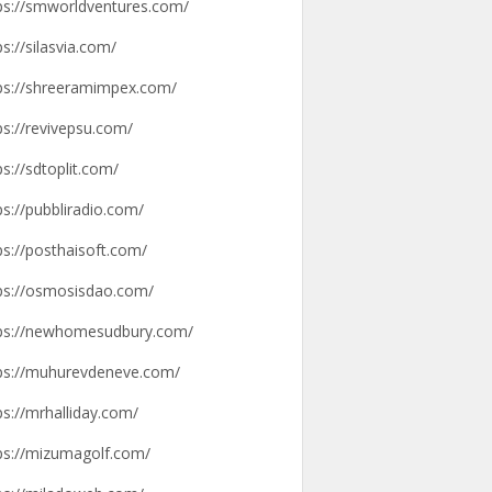
ps://smworldventures.com/
ps://silasvia.com/
ps://shreeramimpex.com/
ps://revivepsu.com/
ps://sdtoplit.com/
ps://pubbliradio.com/
ps://posthaisoft.com/
ps://osmosisdao.com/
ps://newhomesudbury.com/
ps://muhurevdeneve.com/
ps://mrhalliday.com/
ps://mizumagolf.com/