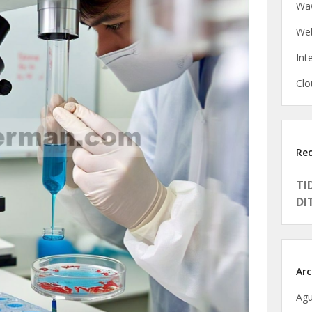
Waw
Web
Int
Clo
Re
TI
DI
Arc
Agu