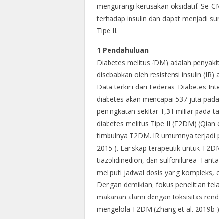
mengurangi kerusakan oksidatif. Se-CM
terhadap insulin dan dapat menjadi su
Tipe II.
1 Pendahuluan
Diabetes melitus (DM) adalah penyakit
disebabkan oleh resistensi insulin (IR)
Data terkini dari Federasi Diabetes I
diabetes akan mencapai 537 juta pad
peningkatan sekitar 1,31 miliar pada 
diabetes melitus Tipe II (T2DM) (Qian e
timbulnya T2DM. IR umumnya terjadi p
2015 ). Lanskap terapeutik untuk T2
tiazolidinedion, dan sulfonilurea. Tan
meliputi jadwal dosis yang kompleks, ef
Dengan demikian, fokus penelitian tel
makanan alami dengan toksisitas rendah
mengelola T2DM (Zhang et al. 2019b )