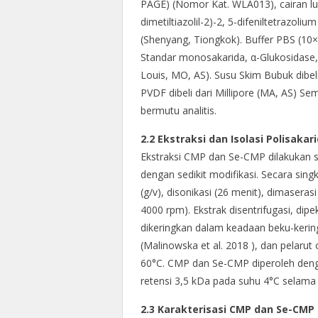
PAGE) (Nomor Kat. WLA013), cairan lu
dimetiltiazolil-2)-2, 5-difeniltetrazol
(Shenyang, Tiongkok). Buffer PBS (10×, 
Standar monosakarida, α-Glukosidase, d
Louis, MO, AS). Susu Skim Bubuk dibel
PVDF dibeli dari Millipore (MA, AS) S
bermutu analitis.
2.2 Ekstraksi dan Isolasi Polisakar
Ekstraksi CMP dan Se-CMP dilakukan se
dengan sedikit modifikasi. Secara singk
(g/v), disonikasi (26 menit), dimaseras
4000 rpm). Ekstrak disentrifugasi, dip
dikeringkan dalam keadaan beku-kerin
(Malinowska et al. 2018 ), dan pelaru
60°C. CMP dan Se-CMP diperoleh dengan
retensi 3,5 kDa pada suhu 4°C selama
2.3 Karakterisasi CMP dan Se-CMP