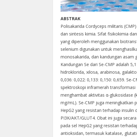
ABSTRAK
Polisakarida Cordyceps militaris (CMP
dan sintesis kimia. Sifat fisikokimia 
yang diperoleh menggunakan biotransfo
selenium digunakan untuk menghasilka
monosakarida, dan kandungan asam ga
Kandungan Se dari Se-CMP adalah 5,11 
hidroklorida, xilosa, arabinosa, galak
0,036: 0,022: 0,133: 0,150: 0,659. Se-
spektroskopi inframerah transformasi 
menghambat aktivitas α-glukosidase 
mg/mL). Se-CMP juga meningkatkan pen
HepG2 yang resistan terhadap insulin 
PI3K/AKT/GLUT4. Obat ini juga secara 
pada sel HepG2 yang resistan terhadap
antioksidan, termasuk katalase, gluta