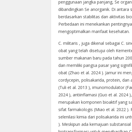
penggunaan jangka panjang, Se organ
dibandingkan Se anorganik. Di antara 
berdasarkan stabilitas dan aktivitas bi
Perbedaan ini menekankan pentingnya
mengoptimalkan manfaat kesehatan.
C. militaris , juga dikenal sebagai C. 
obat yang telah disetujui oleh Kemen
sumber makanan baru pada tahun 2009. S
dan memiliki pangsa pasar yang signi
obat (Zhao et al. 2024 ). Jamur ini 
cordycepin, polisakarida, protein, da
(Tuli et al. 2013 ), imunomodulator (Fan
2024 ), antiinflamasi (Guo et al. 2024 )
merupakan komponen bioaktif yang sang
sifat farmakologis (Miao et al. 2022 ).
selenilasi kimia dari polisakarida ini u
). Meskipun ada kemajuan substansial 
biotransformasi untuk menghasilkan C