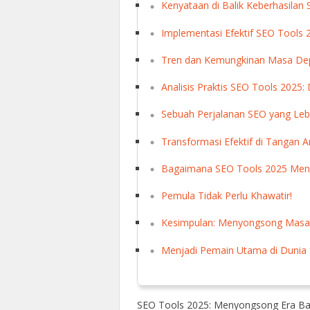
Kenyataan di Balik Keberhasilan
Implementasi Efektif SEO Tools 
Tren dan Kemungkinan Masa De
Analisis Praktis SEO Tools 2025:
Sebuah Perjalanan SEO yang Leb
Transformasi Efektif di Tangan 
Bagaimana SEO Tools 2025 Men
Pemula Tidak Perlu Khawatir!
Kesimpulan: Menyongsong Masa 
Menjadi Pemain Utama di Dunia
SEO Tools 2025: Menyongsong Era Bar