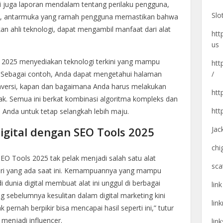
i juga laporan mendalam tentang perilaku pengguna,
Slo
n itu, antarmuka yang ramah pengguna memastikan bahwa
n ahli teknologi, dapat mengambil manfaat dari alat
htt
us
s 2025 menyediakan teknologi terkini yang mampu
htt
/
n. Sebagai contoh, Anda dapat mengetahui halaman
onversi, kapan dan bagaimana Anda harus melakukan
htt
. Semua ini berkat kombinasi algoritma kompleks dan
htt
 Anda untuk tetap selangkah lebih maju.
Jac
Digital dengan SEO Tools 2025
chi
O Tools 2025 tak pelak menjadi salah satu alat
sca
cari yang ada saat ini. Kemampuannya yang mampu
dunia digital membuat alat ini unggul di berbagai
lin
g sebelumnya kesulitan dalam digital marketing kini
lin
pernah berpikir bisa mencapai hasil seperti ini,” tutur
 menjadi influencer.
lin