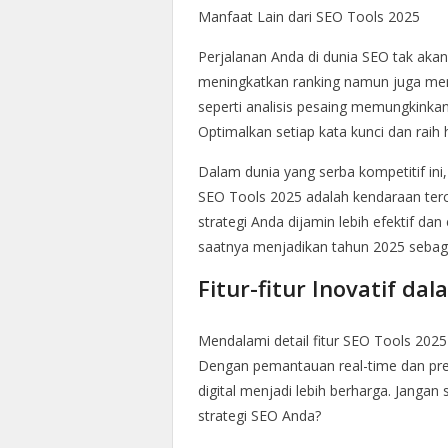
Manfaat Lain dari SEO Tools 2025
Perjalanan Anda di dunia SEO tak akan
meningkatkan ranking namun juga mem
seperti analisis pesaing memungkinkan
Optimalkan setiap kata kunci dan rai
Dalam dunia yang serba kompetitif in
SEO Tools 2025 adalah kendaraan terc
strategi Anda dijamin lebih efektif dan
saatnya menjadikan tahun 2025 sebagai 
Fitur-fitur Inovatif da
Mendalami detail fitur SEO Tools 2025
Dengan pemantauan real-time dan predi
digital menjadi lebih berharga. Jangan
strategi SEO Anda?