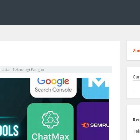
unia informasi dan teknologi, menghadirkan inovasi, berita, dan solusi digita
 Terkini di Dunia Informasi & T
Zo
lmu dan Teknologi Pangan
Car
Rec
Tek