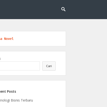
l untuk masa depan yang lebih cerdas dan
eknologi
na Novel
i
Cari
ent Posts
nologi Bisnis Terbaru