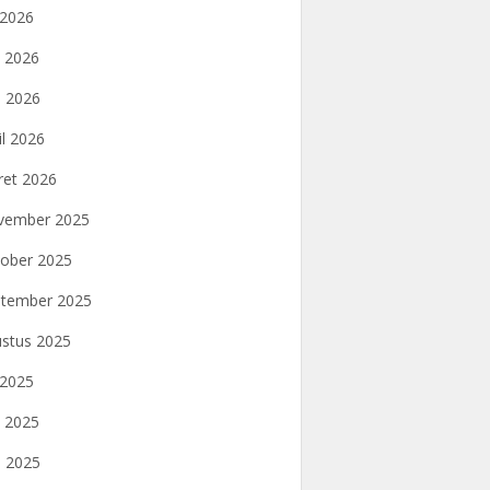
i 2026
i 2026
 2026
il 2026
et 2026
vember 2025
ober 2025
tember 2025
stus 2025
i 2025
i 2025
 2025