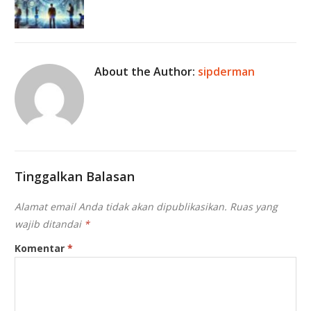
About the Author:
sipderman
Tinggalkan Balasan
Alamat email Anda tidak akan dipublikasikan.
Ruas yang
wajib ditandai
*
Komentar
*