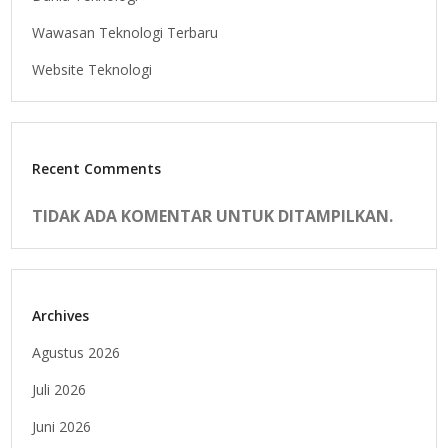
Wawasan Teknologi Terbaru
Website Teknologi
Recent Comments
TIDAK ADA KOMENTAR UNTUK DITAMPILKAN.
Archives
Agustus 2026
Juli 2026
Juni 2026