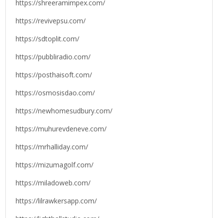
https://shreeramimpex.com/
https://revivepsu.com/
https://sdtoplit.com/
https://pubbliradio.com/
https://posthaisoft.com/
https://osmosisdao.com/
https://newhomesudbury.com/
https://muhurevdeneve.com/
https://mrhalliday.com/
https://mizumagolf.com/
https://miladoweb.com/
https://lilrawkersapp.com/