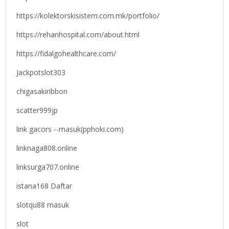
https://kolektorskisistem.com.mk/portfolio/
https://rehanhospital.com/about.html
https://fidalgohealthcare.com/
Jackpotslot303
chigasakiribbon
scatter999jp
link gacors --masuk(pphoki.com)
linknaga808.online
linksurga707.online
istana168 Daftar
slotqu88 masuk
slot