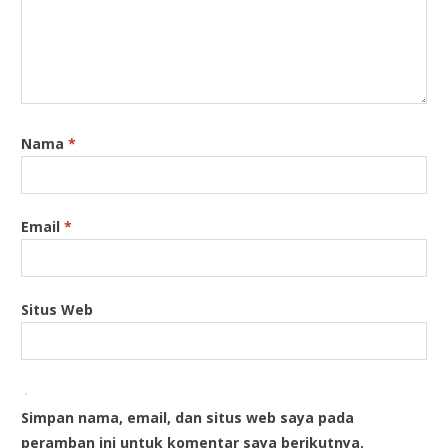
Nama
*
Email
*
Situs Web
Simpan nama, email, dan situs web saya pada
peramban ini untuk komentar saya berikutnya.