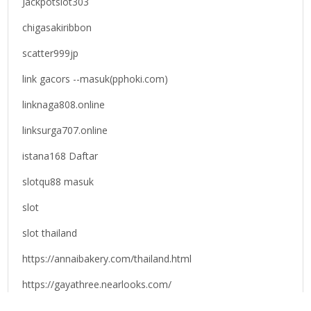
Jackpotslot303
chigasakiribbon
scatter999jp
link gacors --masuk(pphoki.com)
linknaga808.online
linksurga707.online
istana168 Daftar
slotqu88 masuk
slot
slot thailand
https://annaibakery.com/thailand.html
https://gayathree.nearlooks.com/