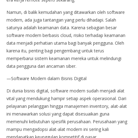
Namun, di balik kemudahan yang ditawarkan oleh software
modern, ada juga tantangan yang perlu dihadapi. Salah
satunya adalah keamanan data. Karena sebagian besar
software modern berbasis cloud, risiko terhadap keamanan
data menjadi perhatian utama bagi banyak pengguna. Oleh
karena itu, penting bagi pengembang untuk terus
memperbarui sistem keamanan mereka untuk melindungi
data pengguna dari ancaman siber.
—Software Modern dalam Bisnis Digital
Di dunia bisnis digital, software modern sudah menjadi alat
vital yang mendukung hampir setiap aspek operasional. Dari
pelayanan pelanggan hingga manajemen inventory, alat-alat
ini menawarkan solusi yang dapat disesuaikan guna
memenuhi kebutuhan spesifik perusahaan. Perusahaan yang
mampu mengadopsi alat-alat modern ini sering kali
mendapatkan keunggulan kompetitif di pasar.