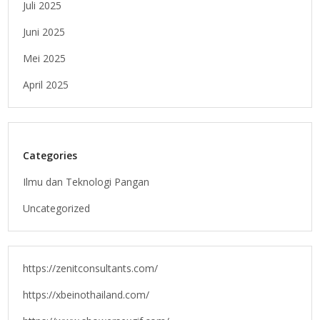
Juli 2025
Juni 2025
Mei 2025
April 2025
Categories
Ilmu dan Teknologi Pangan
Uncategorized
https://zenitconsultants.com/
https://xbeinothailand.com/