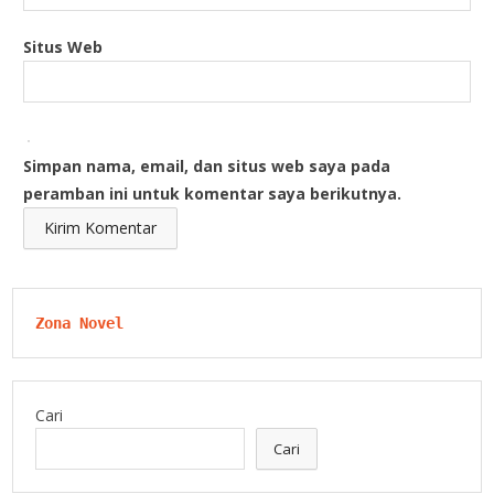
Situs Web
Simpan nama, email, dan situs web saya pada
peramban ini untuk komentar saya berikutnya.
Zona Novel
Cari
Cari