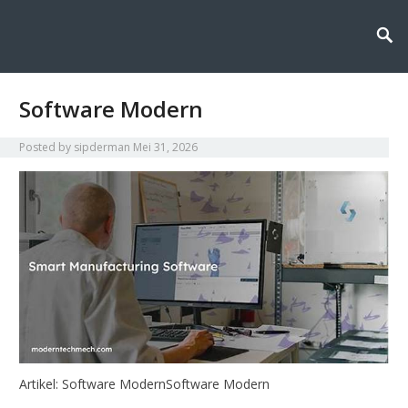
Sipderman menyajikan wawasan terkini tentang dunia informasi dan
Sipderman: Wawasan Terkini
teknologi, menghadirkan inovasi, berita, dan solusi digital untuk masa
depan yang lebih cerdas dan terhubung.
di Dunia Informasi &
Teknologi
Software Modern
Posted by
sipderman
Mei 31, 2026
Artikel: Software ModernSoftware Modern