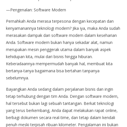
—Pengenalan: Software Modern
Pernahkah Anda merasa terpesona dengan kecepatan dan
kenyamanannya teknologi modern? Jika iya, maka Anda sudah
merasakan dampak dari software modern dalam keseharian
Anda. Software modern bukan hanya sekadar alat, namun
merupakan mesin penggerak utama dalam banyak aspek
kehidupan kita, mulai dari bisnis hingga hiburan.
Keberadaannya mempermudah banyak hal, membuat kita
bertanya-tanya bagaimana bisa bertahan tanpanya
sebelumnya.
Bayangkan Anda sedang dalam perjalanan bisnis dan ingin
tetap terhubung dengan tim Anda. Dengan software modern,
hal tersebut bukan lagi sebuah tantangan. Berkat teknologi
yang terus berkembang, Anda dapat melakukan rapat online,
berbagi dokumen secara real-time, dan tetap dalam kendali
penuh meski terpisah ribuan kilometer. Pengalaman ini bukan