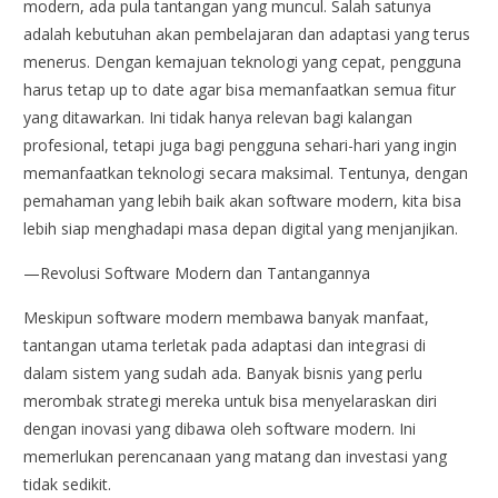
modern, ada pula tantangan yang muncul. Salah satunya
adalah kebutuhan akan pembelajaran dan adaptasi yang terus
menerus. Dengan kemajuan teknologi yang cepat, pengguna
harus tetap up to date agar bisa memanfaatkan semua fitur
yang ditawarkan. Ini tidak hanya relevan bagi kalangan
profesional, tetapi juga bagi pengguna sehari-hari yang ingin
memanfaatkan teknologi secara maksimal. Tentunya, dengan
pemahaman yang lebih baik akan software modern, kita bisa
lebih siap menghadapi masa depan digital yang menjanjikan.
—Revolusi Software Modern dan Tantangannya
Meskipun software modern membawa banyak manfaat,
tantangan utama terletak pada adaptasi dan integrasi di
dalam sistem yang sudah ada. Banyak bisnis yang perlu
merombak strategi mereka untuk bisa menyelaraskan diri
dengan inovasi yang dibawa oleh software modern. Ini
memerlukan perencanaan yang matang dan investasi yang
tidak sedikit.