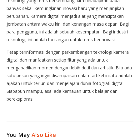
teknologi yang terus berkembang, kita dihadapkan pada
banyak sekali kemungkinan inovasi baru yang menjanjikan
perubahan. Kamera digital menjadi alat yang menciptakan
jembatan antara waktu kini dan kenangan masa depan. Bagi
para pengguna, ini adalah sebuah kesempatan. Bagi industri
teknologi, ini adalah tantangan untuk terus berinovasi.
Tetap terinformasi dengan perkembangan teknologi kamera
digital dan manfaatkan setiap fitur yang ada untuk
mengabadikan momen dengan lebih detil dan artistik. Bila ada
satu pesan yang ingin disampaikan dalam artikel ini, itu adalah
ajakan untuk terjun dan menjelajahi dunia fotografi digital.
Siapapun mampu, asal ada kemauan untuk belajar dan
bereksplorasi.
You May
Also Like