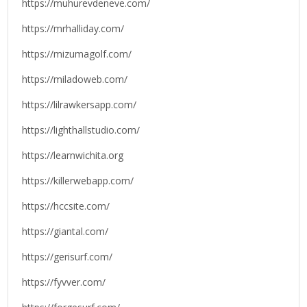
https://muhurevdeneve.com/
https://mrhalliday.com/
https://mizumagolf.com/
https://miladoweb.com/
https://lilrawkersapp.com/
https://lighthallstudio.com/
https://learnwichita.org
https://killerwebapp.com/
https://hccsite.com/
https://giantal.com/
https://gerisurf.com/
https://fyvver.com/