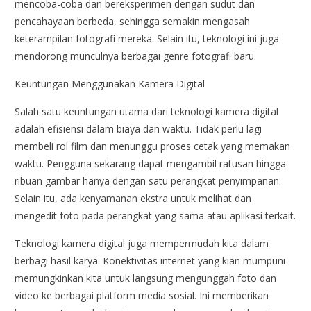
mencoba-coba dan bereksperimen dengan sudut dan
pencahayaan berbeda, sehingga semakin mengasah
keterampilan fotografi mereka. Selain itu, teknologi ini juga
mendorong munculnya berbagai genre fotografi baru.
Keuntungan Menggunakan Kamera Digital
Salah satu keuntungan utama dari teknologi kamera digital
adalah efisiensi dalam biaya dan waktu. Tidak perlu lagi
membeli rol film dan menunggu proses cetak yang memakan
waktu. Pengguna sekarang dapat mengambil ratusan hingga
ribuan gambar hanya dengan satu perangkat penyimpanan.
Selain itu, ada kenyamanan ekstra untuk melihat dan
mengedit foto pada perangkat yang sama atau aplikasi terkait.
Teknologi kamera digital juga mempermudah kita dalam
berbagi hasil karya. Konektivitas internet yang kian mumpuni
memungkinkan kita untuk langsung mengunggah foto dan
video ke berbagai platform media sosial. Ini memberikan