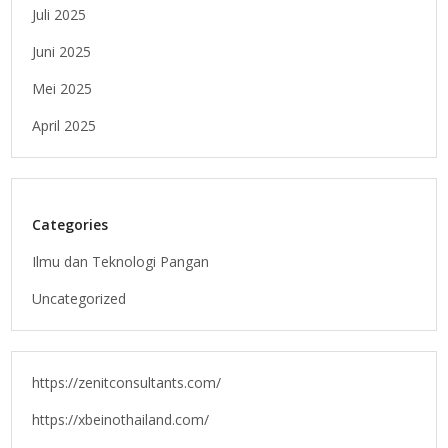
Juli 2025
Juni 2025
Mei 2025
April 2025
Categories
Ilmu dan Teknologi Pangan
Uncategorized
https://zenitconsultants.com/
https://xbeinothailand.com/