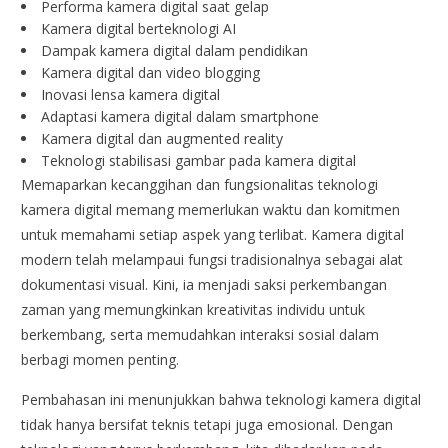
Performa kamera digital saat gelap
Kamera digital berteknologi AI
Dampak kamera digital dalam pendidikan
Kamera digital dan video blogging
Inovasi lensa kamera digital
Adaptasi kamera digital dalam smartphone
Kamera digital dan augmented reality
Teknologi stabilisasi gambar pada kamera digital
Memaparkan kecanggihan dan fungsionalitas teknologi
kamera digital memang memerlukan waktu dan komitmen
untuk memahami setiap aspek yang terlibat. Kamera digital
modern telah melampaui fungsi tradisionalnya sebagai alat
dokumentasi visual. Kini, ia menjadi saksi perkembangan
zaman yang memungkinkan kreativitas individu untuk
berkembang, serta memudahkan interaksi sosial dalam
berbagi momen penting.
Pembahasan ini menunjukkan bahwa teknologi kamera digital
tidak hanya bersifat teknis tetapi juga emosional. Dengan