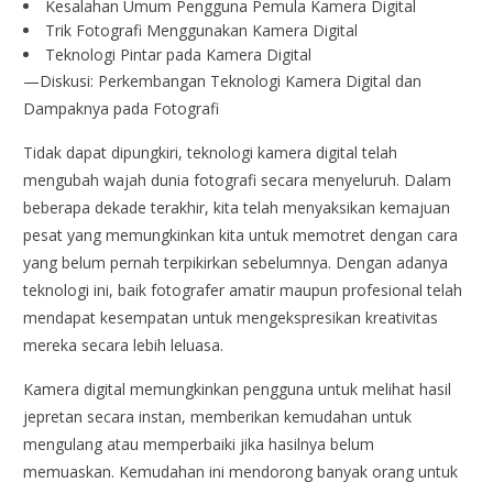
Kesalahan Umum Pengguna Pemula Kamera Digital
Trik Fotografi Menggunakan Kamera Digital
Teknologi Pintar pada Kamera Digital
—Diskusi: Perkembangan Teknologi Kamera Digital dan
Dampaknya pada Fotografi
Tidak dapat dipungkiri, teknologi kamera digital telah
mengubah wajah dunia fotografi secara menyeluruh. Dalam
beberapa dekade terakhir, kita telah menyaksikan kemajuan
pesat yang memungkinkan kita untuk memotret dengan cara
yang belum pernah terpikirkan sebelumnya. Dengan adanya
teknologi ini, baik fotografer amatir maupun profesional telah
mendapat kesempatan untuk mengekspresikan kreativitas
mereka secara lebih leluasa.
Kamera digital memungkinkan pengguna untuk melihat hasil
jepretan secara instan, memberikan kemudahan untuk
mengulang atau memperbaiki jika hasilnya belum
memuaskan. Kemudahan ini mendorong banyak orang untuk