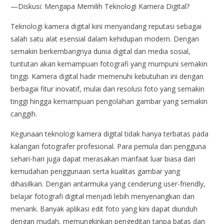
—Diskusi: Mengapa Memilih Teknologi Kamera Digital?
Teknologi kamera digital kini menyandang reputasi sebagai
salah satu alat esensial dalam kehidupan modern. Dengan
semakin berkembangnya dunia digital dan media sosial,
tuntutan akan kemampuan fotografi yang mumpuni semakin
tinggi. Kamera digital hadir memenuhi kebutuhan ini dengan
berbagai fitur inovatif, mulai dari resolusi foto yang semakin
tinggi hingga kemampuan pengolahan gambar yang semakin
canggih.
Kegunaan teknologi kamera digital tidak hanya terbatas pada
kalangan fotografer profesional. Para pemula dan pengguna
sehari-hari juga dapat merasakan manfaat luar biasa dari
kemudahan penggunaan serta kualitas gambar yang
dihasilkan. Dengan antarmuka yang cenderung user-friendly,
belajar fotografi digital menjadi lebih menyenangkan dan
menarik. Banyak aplikasi edit foto yang kini dapat diunduh
dengan mudah, memungkinkan pengeditan tanpa batas dan