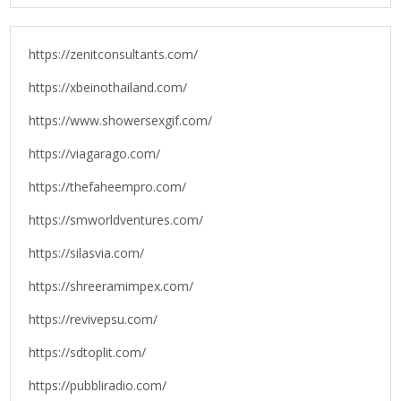
https://zenitconsultants.com/
https://xbeinothailand.com/
https://www.showersexgif.com/
https://viagarago.com/
https://thefaheempro.com/
https://smworldventures.com/
https://silasvia.com/
https://shreeramimpex.com/
https://revivepsu.com/
https://sdtoplit.com/
https://pubbliradio.com/