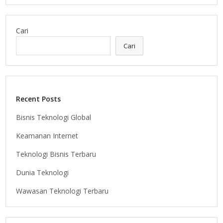
Cari
Cari
Recent Posts
Bisnis Teknologi Global
Keamanan Internet
Teknologi Bisnis Terbaru
Dunia Teknologi
Wawasan Teknologi Terbaru