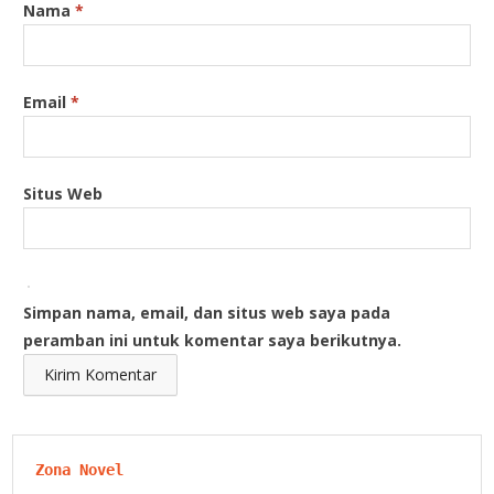
Nama
*
Email
*
Situs Web
Simpan nama, email, dan situs web saya pada
peramban ini untuk komentar saya berikutnya.
Zona Novel