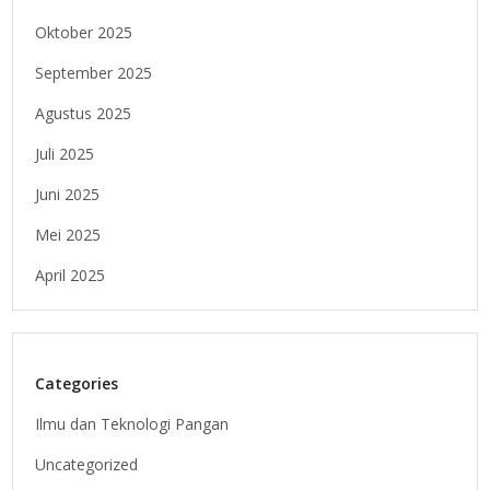
Oktober 2025
September 2025
Agustus 2025
Juli 2025
Juni 2025
Mei 2025
April 2025
Categories
Ilmu dan Teknologi Pangan
Uncategorized