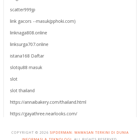
scatter999jp
link gacors --masuk(pphoki.com)
linknaga808.online
linksurga707.online
istana168 Daftar
slotqu88 masuk
slot
slot thailand
https://annaibakery.com/thailand.html
https://gayathree.nearlooks.com/
COPYRIGHT © 2026
SIPDERMAN: WAWASAN TERKINI DI DUNIA
INFORMASI & TEKNOLOGI
. ALL RIGHTS RESERVED.