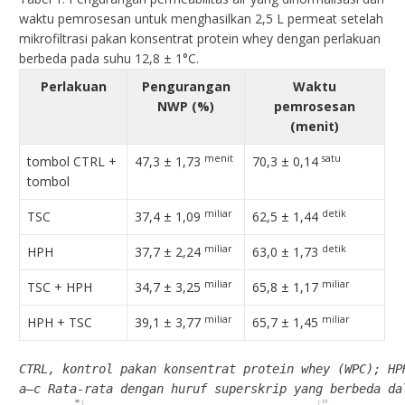
waktu pemrosesan untuk menghasilkan 2,5 L permeat setelah
mikrofiltrasi pakan konsentrat protein whey dengan perlakuan
berbeda pada suhu 12,8 ± 1°C.
Perlakuan
Pengurangan
Waktu
NWP (%)
pemrosesan
(menit)
menit
satu
tombol CTRL +
47,3 ± 1,73
70,3 ± 0,14
tombol
miliar
detik
TSC
37,4 ± 1,09
62,5 ± 1,44
miliar
detik
HPH
37,7 ± 2,24
63,0 ± 1,73
miliar
miliar
TSC + HPH
34,7 ± 3,25
65,8 ± 1,17
miliar
miliar
HPH + TSC
39,1 ± 3,77
65,7 ± 1,45
CTRL, kontrol pakan konsentrat protein whey (WPC); HP
a–c Rata-rata dengan huruf superskrip yang berbeda da