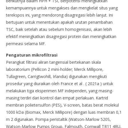
berikutnya dalam HPH + TSC berpotensi meningkatkan
kemampuannya untuk mengakses dan mengkelat situs yang
terekspos ini, yang mendorong disagregasi lebih lanjut. Ini
bertujuan untuk menentukan apakah urutan penambahan
TSC, baik setelah atau sebelum homogenisasi, akan lebih
efektif meningkatkan disagregasi protein dan meningkatkan
permeasi selama MF.
Pengaturan mikrofiltrasi
Perangkat filtrasi aliran tangensial bertekanan skala
laboratorium (Pellicon 2 mini-holder; Merck Millipore,
Tullagreen, Carrigtwohill, Irlandia) digunakan mengikuti
prosedur yang diuraikan oleh France et al . ( 2021a ) untuk
melakukan tiga eksperimen MF independen, yang masing-
masing terdiri dari kontrol dan empat perlakuan. Kartrid
membran polietersulfon (PES), V-screen, batas berat molekul
1000 kDa (Biomax, Merck Millipore) dengan luas membran 0,1
m 2 digunakan. Pompa peristaltik (Watson-Marlow 520S,
Watson-Marlow Pumps Group, Falmouth, Cornwall TR11 4RU,