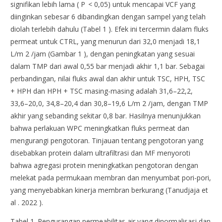
signifikan lebih lama ( P < 0,05) untuk mencapai VCF yang
diinginkan sebesar 6 dibandingkan dengan sampel yang telah
diolah terlebih dahulu (Tabel 1 ). Efek ini tercermin dalam fluks
permeat untuk CTRL, yang menurun dari 32,0 menjadi 18,1
L/m 2 /jam (Gambar 1 ), dengan peningkatan yang sesuai
dalam TMP dari awal 0,55 bar menjadi akhir 1,1 bar. Sebagai
perbandingan, nilai fluks awal dan akhir untuk TSC, HPH, TSC
+ HPH dan HPH + TSC masing-masing adalah 31,6–22,2,
33,6–20,0, 34,8–20,4 dan 30,8–19,6 L/m 2 /jam, dengan TMP
akhir yang sebanding sekitar 0,8 bar. Hasilnya menunjukkan
bahwa perlakuan WPC meningkatkan fluks permeat dan
mengurangi pengotoran. Tinjauan tentang pengotoran yang
disebabkan protein dalam ultrafiltrasi dan MF menyoroti
bahwa agregasi protein meningkatkan pengotoran dengan
melekat pada permukaan membran dan menyumbat pori-pori,
yang menyebabkan kinerja membran berkurang (Tanudjaja et
al . 2022 ).
Tabel 1.
Pengurangan permeabilitas air yang dinormalisasi dan