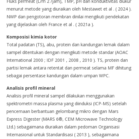
Fluks permeat (L/m 2 /jam), TMP, pH dan konduktivitas diukur
menurut metode yang diuraikan oleh Mestawet et al . ( 2024 ).
NWP dan pengotoran membran dinilai mengikuti pendekatan
yang dijelaskan oleh France et al . ( 2021a ).
Komposisi kimia kotor
Total padatan (TS), abu, protein dan kandungan lemak dalam
sampel ditentukan dengan mengikuti metode standar (AOAC
International 2000 ; IDF 2001 , 2008 , 2010 ). TS, protein dan
partisi lemak antara retentat dan permeat selama MF dihitung
sebagai persentase kandungan dalam umpan WPC.
Analisis profil mineral
Analisis profil mineral sampel dilakukan menggunakan
spektrometri massa plasma yang diinduksi (ICP-MS) setelah
pencernaan berbantuan gelombang mikro dengan Mars
Express Digester (MARS 6®, CEM Microwave Technology
Ltd.) sebagaimana diuraikan dalam pedoman Organisasi
Internasional untuk Standardisasi ( 2013 ), sebagaimana