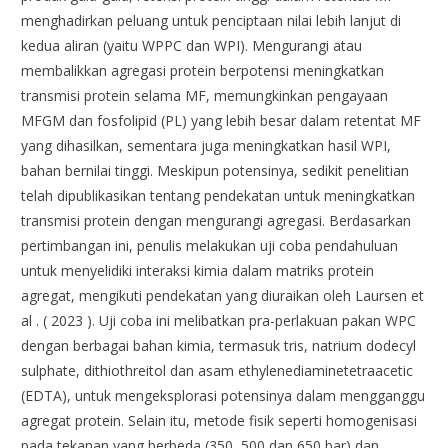
menghadirkan peluang untuk penciptaan nilai lebih lanjut di
kedua aliran (yaitu WPPC dan WPI). Mengurangi atau
membalikkan agregasi protein berpotensi meningkatkan
transmisi protein selama MF, memungkinkan pengayaan
MFGM dan fosfolipid (PL) yang lebih besar dalam retentat MF
yang dihasilkan, sementara juga meningkatkan hasil WPI,
bahan bernilai tinggi. Meskipun potensinya, sedikit penelitian
telah dipublikasikan tentang pendekatan untuk meningkatkan
transmisi protein dengan mengurangi agregasi. Berdasarkan
pertimbangan ini, penulis melakukan uji coba pendahuluan
untuk menyelidiki interaksi kimia dalam matriks protein
agregat, mengikuti pendekatan yang diuraikan oleh Laursen et
al . ( 2023 ). Uji coba ini melibatkan pra-perlakuan pakan WPC
dengan berbagai bahan kimia, termasuk tris, natrium dodecyl
sulphate, dithiothreitol dan asam ethylenediaminetetraacetic
(EDTA), untuk mengeksplorasi potensinya dalam mengganggu
agregat protein. Selain itu, metode fisik seperti homogenisasi
pada tekanan yang berbeda (350, 500 dan 650 bar) dan