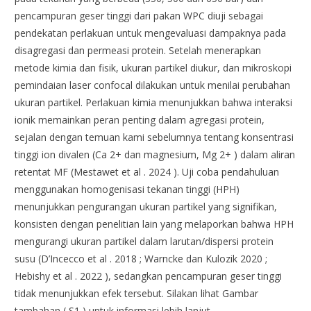
pencampuran geser tinggi dari pakan WPC diuji sebagai
pendekatan perlakuan untuk mengevaluasi dampaknya pada
disagregasi dan permeasi protein. Setelah menerapkan
metode kimia dan fisik, ukuran partikel diukur, dan mikroskopi
pemindaian laser confocal dilakukan untuk menilai perubahan
ukuran partikel. Perlakuan kimia menunjukkan bahwa interaksi
ionik memainkan peran penting dalam agregasi protein,
sejalan dengan temuan kami sebelumnya tentang konsentrasi
tinggi ion divalen (Ca 2+ dan magnesium, Mg 2+ ) dalam aliran
retentat MF (Mestawet et al . 2024 ). Uji coba pendahuluan
menggunakan homogenisasi tekanan tinggi (HPH)
menunjukkan pengurangan ukuran partikel yang signifikan,
konsisten dengan penelitian lain yang melaporkan bahwa HPH
mengurangi ukuran partikel dalam larutan/dispersi protein
susu (D’Incecco et al . 2018 ; Warncke dan Kulozik 2020 ;
Hebishy et al . 2022 ), sedangkan pencampuran geser tinggi
tidak menunjukkan efek tersebut. Silakan lihat Gambar
tambahan ( S1 ) untuk informasi lebih lanjut.