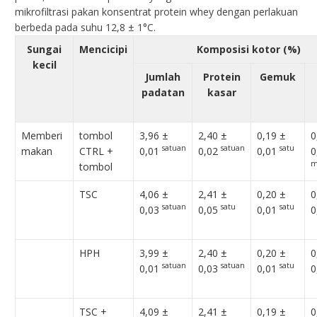
mikrofiltrasi pakan konsentrat protein whey dengan perlakuan
berbeda pada suhu 12,8 ± 1°C.
Sungai
Mencicipi
Komposisi kotor (%)
kecil
Jumlah
Protein
Gemuk
padatan
kasar
Memberi
tombol
3,96 ±
2,40 ±
0,19 ±
0
satuan
satuan
satu
makan
CTRL +
0,01
0,02
0,01
0
m
tombol
TSC
4,06 ±
2,41 ±
0,20 ±
0
satuan
satu
satu
0,03
0,05
0,01
0
HPH
3,99 ±
2,40 ±
0,20 ±
0
satuan
satuan
satu
0,01
0,03
0,01
0
TSC +
4,09 ±
2,41 ±
0,19 ±
0