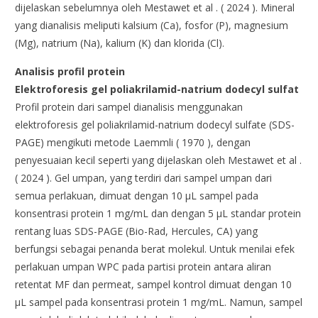
dijelaskan sebelumnya oleh Mestawet et al . ( 2024 ). Mineral
yang dianalisis meliputi kalsium (Ca), fosfor (P), magnesium
(Mg), natrium (Na), kalium (K) dan klorida (Cl).
Analisis profil protein
Elektroforesis gel poliakrilamid-natrium dodecyl sulfat
Profil protein dari sampel dianalisis menggunakan
elektroforesis gel poliakrilamid-natrium dodecyl sulfate (SDS-
PAGE) mengikuti metode Laemmli ( 1970 ), dengan
penyesuaian kecil seperti yang dijelaskan oleh Mestawet et al .
( 2024 ). Gel umpan, yang terdiri dari sampel umpan dari
semua perlakuan, dimuat dengan 10 μL sampel pada
konsentrasi protein 1 mg/mL dan dengan 5 μL standar protein
rentang luas SDS-PAGE (Bio-Rad, Hercules, CA) yang
berfungsi sebagai penanda berat molekul. Untuk menilai efek
perlakuan umpan WPC pada partisi protein antara aliran
retentat MF dan permeat, sampel kontrol dimuat dengan 10
μL sampel pada konsentrasi protein 1 mg/mL. Namun, sampel