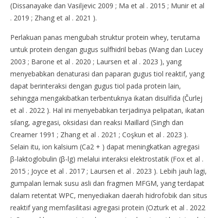
(Dissanayake dan Vasiljevic 2009 ; Ma et al . 2015 ; Munir et al
. 2019 ; Zhang et al . 2021 ).
Perlakuan panas mengubah struktur protein whey, terutama
untuk protein dengan gugus sulfhidril bebas (Wang dan Lucey
2003 ; Barone et al . 2020 ; Laursen et al . 2023 ), yang
menyebabkan denaturasi dan paparan gugus tiol reaktif, yang
dapat berinteraksi dengan gugus tiol pada protein lain,
sehingga mengakibatkan terbentuknya ikatan disulfida (Čurlej
et al . 2022 ). Hal ini menyebabkan terjadinya pelipatan, ikatan
silang, agregasi, oksidasi dan reaksi Maillard (Singh dan
Creamer 1991 ; Zhang et al . 2021 ; Coşkun et al . 2023 ).
Selain itu, ion kalsium (Ca2 + ) dapat meningkatkan agregasi
β-laktoglobulin (β-lg) melalui interaksi elektrostatik (Fox et al .
2015 ; Joyce et al . 2017 ; Laursen et al . 2023 ). Lebih jauh lagi,
gumpalan lemak susu asli dan fragmen MFGM, yang terdapat
dalam retentat WPC, menyediakan daerah hidrofobik dan situs
reaktif yang memfasilitasi agregasi protein (Ozturk et al . 2022