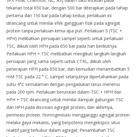
SPX Flow, Charlotte, NC, AS) dalam satu lintasan pada
tekanan total 650 bar, dengan 500 bar diterapkan pada tahap
pertama dan 150 bar pada tahap kedua; perlakuan ini
dirancang untuk menilai efek gangguan fisik pada agregat
protein tanpa perlakuan kimia apa pun. Perlakuan 3 (TSC +
HPH) melibatkan persiapan sampel seperti untuk perlakuan
TSC, diikuti oleh HPH pada 650 bar pada hari berikutnya.
Perlakuan HPH + TSC melibatkan mengikuti langkah-langkah
persiapan yang sama seperti untuk CTRL, diikuti oleh
penerapan HPH pada 650 bar, dan kemudian menambahkan 5
mM TSC pada 22 ° C; sampel selanjutnya dipertahankan pada
suhu 4°C semalaman dengan pengadukan terus-menerus
pada 200 rpm. Perlakuan berurutan dalam TSC + HPH dan
HPH + TSC dirancang untuk menilai dampak gabungan TSC
dan HPH pada disosiasi agregat protein, dan akhirnya,
permeasi protein. Homogenisasi mengganggu agregat protein
melalui gaya mekanis, yang berpotensi mengekspos situs
reaktif yang terkubur dalam agregat. Penambahan TSC