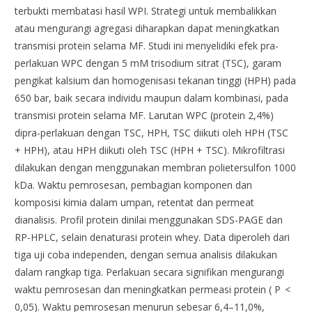
terbukti membatasi hasil WPI. Strategi untuk membalikkan
atau mengurangi agregasi diharapkan dapat meningkatkan
transmisi protein selama MF. Studi ini menyelidiki efek pra-
perlakuan WPC dengan 5 mM trisodium sitrat (TSC), garam
pengikat kalsium dan homogenisasi tekanan tinggi (HPH) pada
650 bar, baik secara individu maupun dalam kombinasi, pada
transmisi protein selama MF. Larutan WPC (protein 2,4%)
dipra-perlakuan dengan TSC, HPH, TSC diikuti oleh HPH (TSC
+ HPH), atau HPH diikuti oleh TSC (HPH + TSC). Mikrofiltrasi
dilakukan dengan menggunakan membran polietersulfon 1000
kDa. Waktu pemrosesan, pembagian komponen dan
komposisi kimia dalam umpan, retentat dan permeat
dianalisis. Profil protein dinilai menggunakan SDS-PAGE dan
RP-HPLC, selain denaturasi protein whey. Data diperoleh dari
tiga uji coba independen, dengan semua analisis dilakukan
dalam rangkap tiga. Perlakuan secara signifikan mengurangi
waktu pemrosesan dan meningkatkan permeasi protein ( P <
0,05). Waktu pemrosesan menurun sebesar 6,4–11,0%,