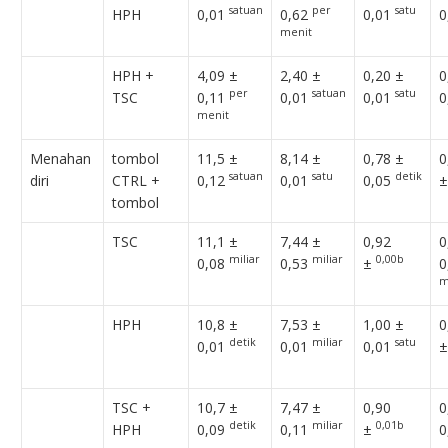
satuan
per
satu
HPH
0,01
0,62
0,01
0
menit
HPH +
4,09 ±
2,40 ±
0,20 ±
0
per
satuan
satu
TSC
0,11
0,01
0,01
0
menit
Menahan
tombol
11,5 ±
8,14 ±
0,78 ±
0
satuan
satu
detik
diri
CTRL +
0,12
0,01
0,05
tombol
TSC
11,1 ±
7,44 ±
0,92
0
miliar
miliar
0,00b
0,08
0,53
±
0
m
HPH
10,8 ±
7,53 ±
1,00 ±
0
detik
miliar
satu
0,01
0,01
0,01
TSC +
10,7 ±
7,47 ±
0,90
0
detik
miliar
0,01b
HPH
0,09
0,11
±
0