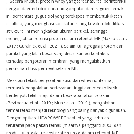
). Secara khusus, protein whey yang terdenaturasi berinteraksi
dengan daerah hidrofobik dari gumpalan dan fragmen lemak
ini, sementara gugus tiol yang terekspos membentuk ikatan
disulfida, yang menghasilkan ikatan silang kovalen. Modifikasi
struktural ini meningkatkan ukuran partikel, sehingga
meningkatkan retensi protein dalam retentat MF (Nuzzo et al .
2017 ; Guralnick et al . 2021 ). Selain itu, agregasi protein dan
partikel yang lebih besar yang dihasilkan berkontribusi
terhadap pengotoran membran, yang mengakibatkan
penurunan fluks permeat selama MF.
Meskipun teknik pengolahan susu dan whey nontermal,
termasuk pengolahan bertekanan tinggi dan medan listrik
berdenyut, telah maju dalam beberapa tahun terakhir
(Bevilacqua et al . 2019 ; Munir et al . 2019 ), pengolahan
termal tetap menjadi teknologi yang paling banyak digunakan.
Dengan aplikasi HFWPC/WPPC saat ini yang terbatas
terutama pada pakan ternak (misalnya pengganti susu) dan
produk gula-gula, retensi protein tinggi dalam retentat MF