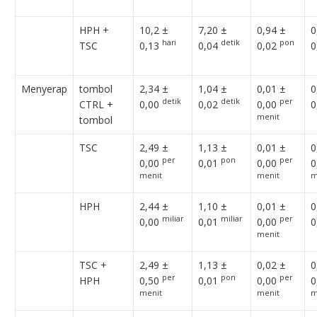
HPH +
10,2 ±
7,20 ±
0,94 ±
0
hari
detik
pon
TSC
0,13
0,04
0,02
0
Menyerap
tombol
2,34 ±
1,04 ±
0,01 ±
0
detik
detik
per
CTRL +
0,00
0,02
0,00
0
menit
tombol
TSC
2,49 ±
1,13 ±
0,01 ±
0
per
pon
per
0,00
0,01
0,00
0
menit
menit
m
HPH
2,44 ±
1,10 ±
0,01 ±
0
miliar
miliar
per
0,00
0,01
0,00
0
menit
TSC +
2,49 ±
1,13 ±
0,02 ±
0
per
pon
per
HPH
0,50
0,01
0,00
0
menit
menit
m