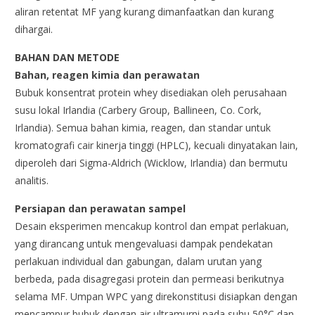
aliran retentat MF yang kurang dimanfaatkan dan kurang
dihargai.
BAHAN DAN METODE
Bahan, reagen kimia dan perawatan
Bubuk konsentrat protein whey disediakan oleh perusahaan
susu lokal Irlandia (Carbery Group, Ballineen, Co. Cork,
Irlandia). Semua bahan kimia, reagen, dan standar untuk
kromatografi cair kinerja tinggi (HPLC), kecuali dinyatakan lain,
diperoleh dari Sigma-Aldrich (Wicklow, Irlandia) dan bermutu
analitis.
Persiapan dan perawatan sampel
Desain eksperimen mencakup kontrol dan empat perlakuan,
yang dirancang untuk mengevaluasi dampak pendekatan
perlakuan individual dan gabungan, dalam urutan yang
berbeda, pada disagregasi protein dan permeasi berikutnya
selama MF. Umpan WPC yang direkonstitusi disiapkan dengan
mencampur bubuk dengan air ultramurni pada suhu 50°C dan