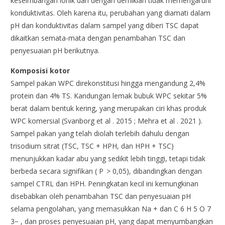
keseimbangan ionik dan dengan demikian tidak memengaruhi
konduktivitas. Oleh karena itu, perubahan yang diamati dalam
pH dan konduktivitas dalam sampel yang diberi TSC dapat
dikaitkan semata-mata dengan penambahan TSC dan
penyesuaian pH berikutnya.
Komposisi kotor
Sampel pakan WPC direkonstitusi hingga mengandung 2,4%
protein dan 4% TS. Kandungan lemak bubuk WPC sekitar 5%
berat dalam bentuk kering, yang merupakan ciri khas produk
WPC komersial (Svanborg et al . 2015 ; Mehra et al . 2021 ).
Sampel pakan yang telah diolah terlebih dahulu dengan
trisodium sitrat (TSC, TSC + HPH, dan HPH + TSC)
menunjukkan kadar abu yang sedikit lebih tinggi, tetapi tidak
berbeda secara signifikan ( P > 0,05), dibandingkan dengan
sampel CTRL dan HPH. Peningkatan kecil ini kemungkinan
disebabkan oleh penambahan TSC dan penyesuaian pH
selama pengolahan, yang memasukkan Na + dan C 6 H 5 O 7
3− , dan proses penyesuaian pH, yang dapat menyumbangkan