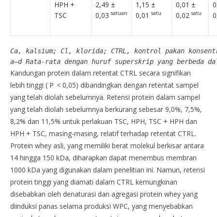
HPH +
2,49 ±
1,15 ±
0,01 ±
0
satuan
satu
satu
TSC
0,03
0,01
0,02
0
Ca, kalsium; Cl, ​​klorida; CTRL, kontrol pakan konse
a–d Rata-rata dengan huruf superskrip yang berbeda da
Kandungan protein dalam retentat CTRL secara signifikan
lebih tinggi ( P < 0,05) dibandingkan dengan retentat sampel
yang telah diolah sebelumnya. Retensi protein dalam sampel
yang telah diolah sebelumnya berkurang sebesar 9,0%, 7,5%,
8,2% dan 11,5% untuk perlakuan TSC, HPH, TSC + HPH dan
HPH + TSC, masing-masing, relatif terhadap retentat CTRL.
Protein whey asli, yang memiliki berat molekul berkisar antara
14 hingga 150 kDa, diharapkan dapat menembus membran
1000 kDa yang digunakan dalam penelitian ini. Namun, retensi
protein tinggi yang diamati dalam CTRL kemungkinan
disebabkan oleh denaturasi dan agregasi protein whey yang
diinduksi panas selama produksi WPC, yang menyebabkan