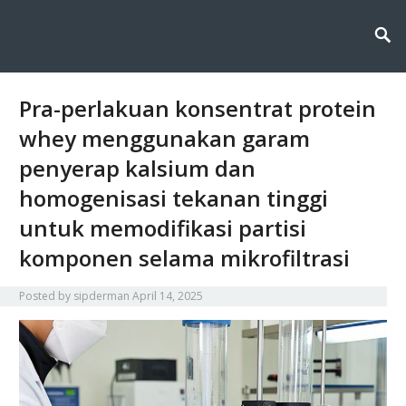
Sipderman menyajikan wawasan terkini tentang dunia informasi dan
Sipderman: Wawasan Terkini
teknologi, menghadirkan inovasi, berita, dan solusi digital untuk masa
depan yang lebih cerdas dan terhubung.
di Dunia Informasi &
Teknologi
Pra-perlakuan konsentrat protein
whey menggunakan garam
penyerap kalsium dan
homogenisasi tekanan tinggi
untuk memodifikasi partisi
komponen selama mikrofiltrasi
Posted by
sipderman
April 14, 2025